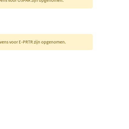
evens voor OSPAR zijn opgenomen.
gevens voor E-PRTR zijn opgenomen.