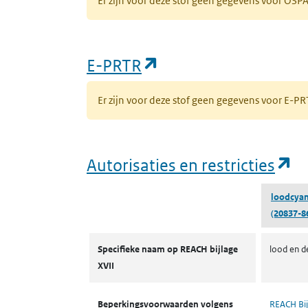
Er zijn voor deze stof geen gegevens voor OS
(opent in een nieuw
E-PRTR
Er zijn voor deze stof geen gegevens voor E-
(o
Autorisaties en restricties
loodcya
(20837-8
Autorisaties en restricties
Specifieke naam op REACH bijlage
lood en d
XVII
Beperkingsvoorwaarden volgens
REACH Bij