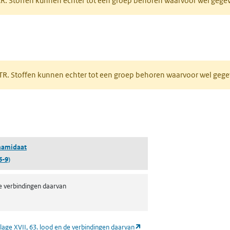
PAR. Stoffen kunnen echter tot een groep behoren waarvoor wel geg
 tabblad)
PRTR. Stoffen kunnen echter tot een groep behoren waarvoor wel ge
pent in een nieuw tabblad)
namidaat
6-9)
e verbindingen daarvan
(opent in een nieuw tabblad)
lage XVII, 63. lood en de verbindingen daarvan