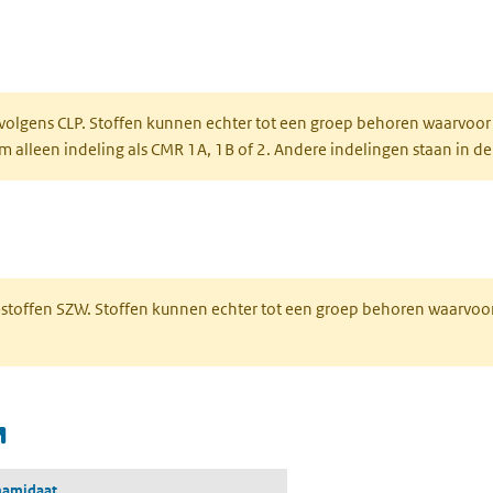
ent in een nieuw tabblad)
een nieuw tabblad)
 volgens CLP. Stoffen kunnen echter tot een groep behoren waarvoor
alleen indeling als CMR 1A, 1B of 2. Andere indelingen staan in de
 een nieuw tabblad)
R-stoffen SZW. Stoffen kunnen echter tot een groep behoren waarvoo
(opent in een nieuw tabblad)
namidaat