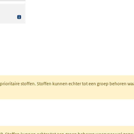
nt in een nieuw tabblad)
 prioritaire stoffen. Stoffen kunnen echter tot een groep behoren w
tabblad)