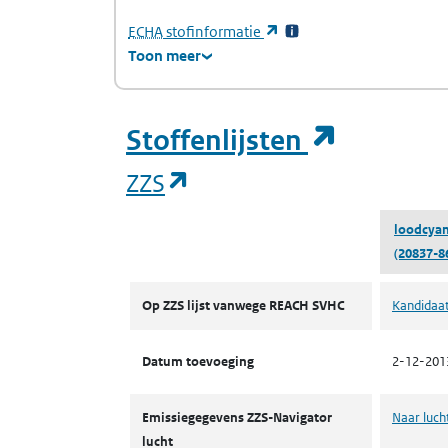
(Europees Agentschap voor chemische stof
(opent in een nieuw tabb
ECHA
stofinformatie
Toon meer
(opent i
Stoffenlijsten
(opent in een nieuw tab
ZZS
loodcya
(20837-8
ZZS
Op ZZS lijst vanwege REACH SVHC
Kandidaat
Datum toevoeging
2-12-201
Emissiegegevens ZZS-Navigator
Naar luch
lucht