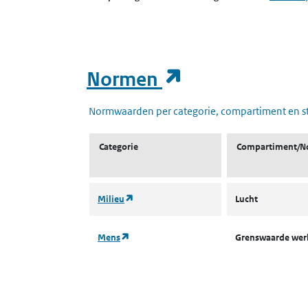
(opent in een
Normen
Normwaarden per categorie, compartiment en s
Categorie
Compartiment/N
(opent in een nieuw tabblad)
Milieu
Lucht
(opent in een nieuw tabblad)
Mens
Grenswaarde we