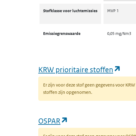
Stofklassen voor luchtemissies
Stofklasse voor luchtemissies
MVP 1
Emissiegrenswaarde
0,05 mg/Nm3
(ope
KRW prioritaire stoffen
Er zijn voor deze stof geen gegevens voor KRW
stoffen zijn opgenomen.
(opent in een nieuw 
OSPAR