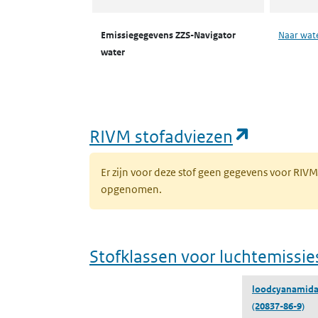
Emissiegegevens ZZS-Navigator
Naar wat
water
(opent i
RIVM stofadviezen
Er zijn voor deze stof geen gegevens voor RIV
opgenomen.
Stofklassen voor luchtemissie
loodcyanamida
(20837-86-9)