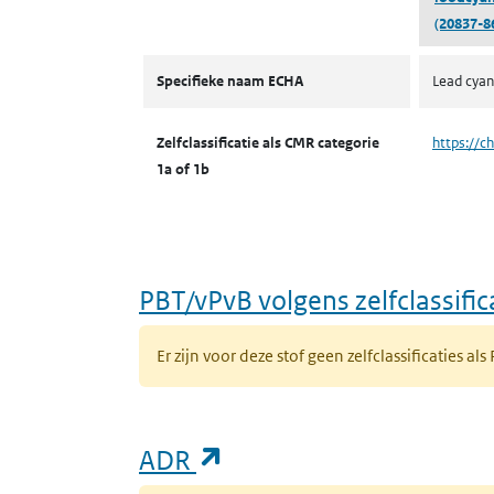
(20837-8
CMR volgens zelfclassificatie
Specifieke naam ECHA
Lead cya
Zelfclassificatie als CMR categorie
https://c
1a of 1b
PBT/vPvB volgens zelfclassific
Er zijn voor deze stof geen zelfclassificaties als
(opent in een nieuw ta
ADR