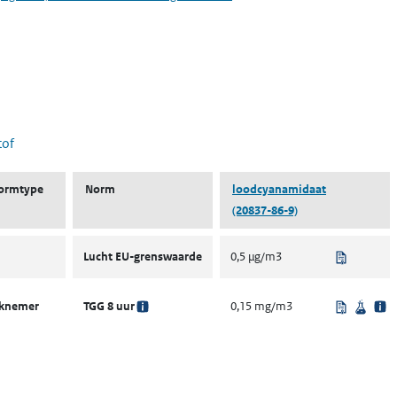
 nieuw tabblad)
tof
ormtype
Norm
loodcyanamidaat
(20837-86-9)
Uit regel
Lucht EU-grenswaarde
0,5 µg/m3
Uit regel
Weten
rknemer
TGG 8 uur
0,15 mg/m3