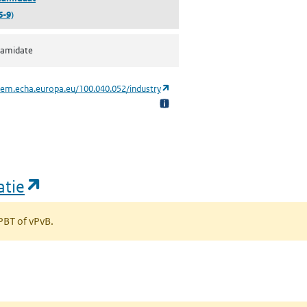
6-9)
namidate
(opent in een nieuw tabblad)
hem.echa.europa.eu/100.040.052/industry
(opent in een nieuw tabblad)
atie
 PBT of vPvB.
bblad)