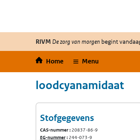
Overslaan en naar de inhoud gaan
Direct naar de hoofdnavigatie
RIVM
De zorg van morgen
begint vandaa
Home
Menu
loodcyanamidaat
Stofgegevens
CAS-nummer
20837-86-9
(Europees Gemeenschap-nummer)
EG-nummer
244-073-9