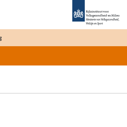
Rijksinstituut voor
Volksgezondheid en Milieu
Ministerie van Volksgezondheid,
Welzijn en Sport
g