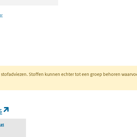
er
n een nieuw tabblad)
M stofadviezen. Stoffen kunnen echter tot een groep behoren waarvo
(opent in een nieuw tabblad)
s
at