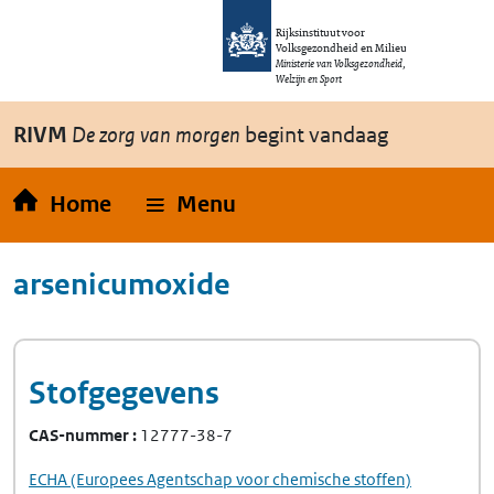
Overslaan en naar de inhoud gaan
Direct naar de hoofdnavigatie
Rijksinstituut voor
Volksgezondheid en Milieu
Ministerie van Volksgezondheid,
Welzijn en Sport
RIVM
De zorg van morgen
begint vandaag
Home
Menu
arsenicumoxide
Stofgegevens
CAS-nummer
12777-38-7
ECHA
(Europees Agentschap voor chemische stoffen)