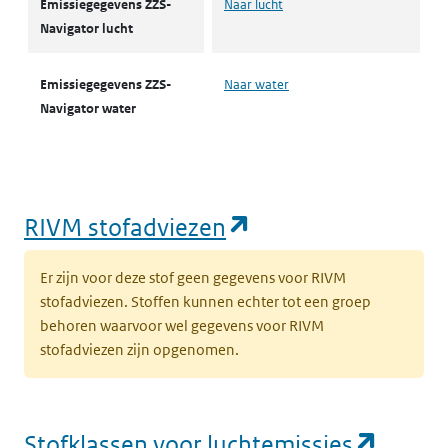
Emissiegegevens ZZS-
Naar lucht
Navigator lucht
Emissiegegevens ZZS-
Naar water
Navigator water
(opent in een nie
RIVM stofadviezen
Er zijn voor deze stof geen gegevens voor RIVM
stofadviezen. Stoffen kunnen echter tot een groep
behoren waarvoor wel gegevens voor RIVM
stofadviezen zijn opgenomen.
(opent
Stofklassen voor luchtemissies