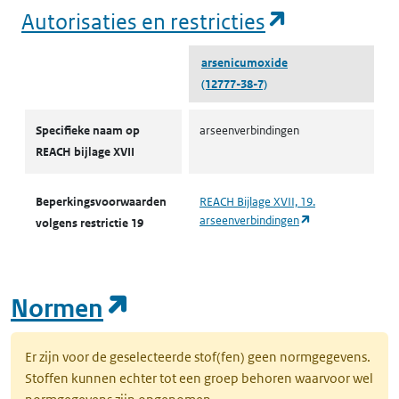
(opent in e
Autorisaties en restricties
arsenicumoxide
(12777-38-7)
Autorisaties en restricties
Specifieke naam op
arseenverbindingen
REACH bijlage XVII
Beperkingsvoorwaarden
REACH Bijlage XVII, 19.
(opent in een nie
arseenverbindingen
volgens restrictie 19
(opent in een nieuw tab
Normen
Er zijn voor de geselecteerde stof(fen) geen normgegevens.
Stoffen kunnen echter tot een groep behoren waarvoor wel