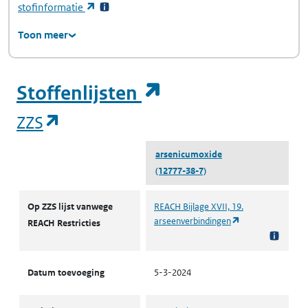
(opent in een nieuw tabblad)
stofinformatie
Toon meer
(opent in een ni
Stoffenlijsten
(opent in een nieuw tabblad)
ZZS
arsenicumoxide
(12777-38-7)
ZZS
Op ZZS lijst vanwege
REACH Bijlage XVII, 19.
(opent in een nie
arseenverbindingen
REACH Restricties
Datum toevoeging
5-3-2024