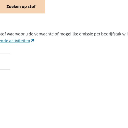
Zoeken op stof
stof waarvoor u de verwachte of mogelijke emissie per bedrijfstak wi
(opent in een nieuw tabblad)
nde activiteiten