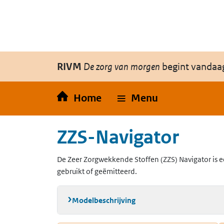
Overslaan en naar de inhoud gaan
Direct naar de hoofdnavigatie
RIVM
De zorg van morgen
begint vandaa
Home
Menu
ZZS-Navigator
De Zeer Zorgwekkende Stoffen (ZZS) Navigator is e
gebruikt of geëmitteerd.
Modelbeschrijving