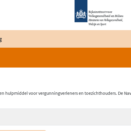
Rijksinstituut voor
Volksgezondheid en Milieu
Ministerie van Volksgezondheid,
Welzijn en Sport
g
en hulpmiddel voor vergunningverleners en toezichthouders. De Navig