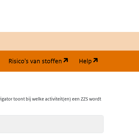
(opent in een nieuw tabb
(opent in een
Risico's van stoffen
Help
ator toont bij welke activiteit(en) een ZZS wordt