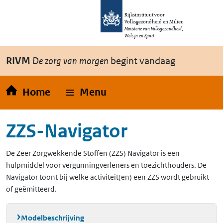
Overslaan en naar de inhoud gaan
Direct naar de hoofdnavigatie
Rijksinstituut voor
Volksgezondheid en Milieu
Ministerie van Volksgezondheid,
Welzijn en Sport
RIVM
De zorg van morgen
begint vandaag
Home
Menu
ZZS-Navigator
De Zeer Zorgwekkende Stoffen (ZZS) Navigator is een
hulpmiddel voor vergunningverleners en toezichthouders. De
Navigator toont bij welke activiteit(en) een ZZS wordt gebruikt
of geëmitteerd.
Modelbeschrijving