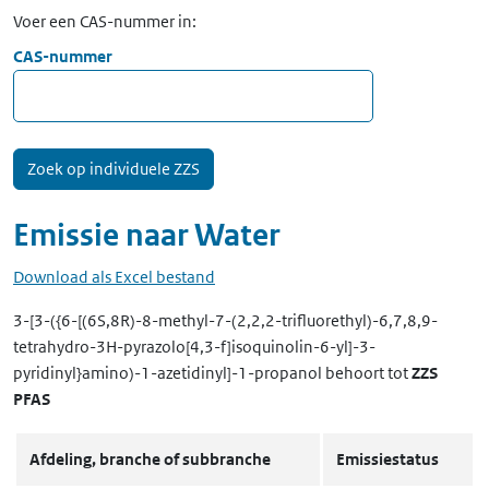
Voer een CAS-nummer in:
CAS-nummer
Emissie naar
Water
Download als Excel bestand
3-[3-({6-[(6S,8R)-8-methyl-7-(2,2,2-trifluorethyl)-6,7,8,9-
tetrahydro-3H-pyrazolo[4,3-f]isoquinolin-6-yl]-3-
pyridinyl}amino)-1-azetidinyl]-1-propanol
behoort tot
ZZS
PFAS
Afdeling, branche of subbranche
Emissiestatus