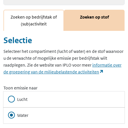
Zoeken op bedrijfstak of
Zoeken op stof
(sub)activiteit
Selectie
Selecteer het compartiment (lucht of water) en de stof waarvoor
u de verwachte of mogelijke emissie per bedrijfstak wilt
raadplegen. Zie de website van IPLO voor meer
informatie over
(opent in ee
de groepering van de milieubelastende activiteiten
Toon emissie naar
Lucht
Water