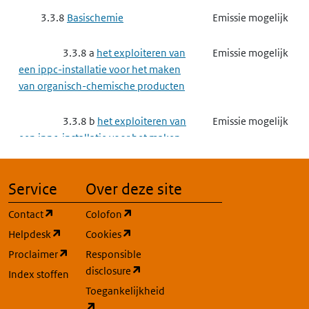
3.3.8
Basischemie
Emissie mogelijk
3.3.8 a
het exploiteren van
Emissie mogelijk
een ippc-installatie voor het maken
van organisch-chemische producten
3.3.8 b
het exploiteren van
Emissie mogelijk
een ippc-installatie voor het maken
van anorganisch-chemische
producten
Service
Over deze site
3.3.8 d
het exploiteren van
Gebruik mogelijk
(opent in een nieuw tabblad)
(opent in een nieuw tabblad)
Contact
Colofon
een ippc-installatie voor het maken
(opent in een nieuw tabblad)
(opent in een nieuw tabblad)
Helpdesk
Cookies
van producten voor
(opent in een nieuw tabblad)
Proclaimer
Responsible
gewasbescherming of van biociden
(opent in een nieuw tabblad)
disclosure
Index stoffen
3.3.9
Complexe papierindustrie,
Toegankelijkheid
Emissie mogelijk
(opent in een nieuw tabblad)
houtindustrie en textielindustrie