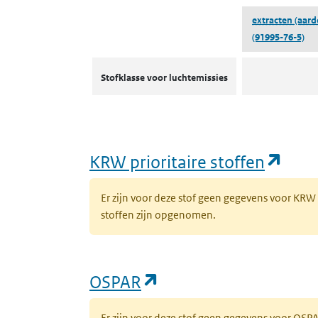
extracten (aardo
(91995-76-5)
Stofklassen voor luchtemissies
Stofklasse voor luchtemissies
(ope
KRW prioritaire stoffen
Er zijn voor deze stof geen gegevens voor KRW
stoffen zijn opgenomen.
(opent in een nieuw 
OSPAR
Er zijn voor deze stof geen gegevens voor OS