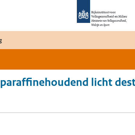
Rijksinstituut voor
Volksgezondheid en Milieu
Ministerie van Volksgezondheid,
Welzijn en Sport
g
, paraffinehoudend licht des