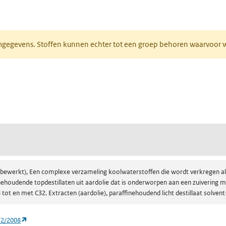
ieuw tabblad)
normgegevens. Stoffen kunnen echter tot een groep behoren waarvoo
ent in een nieuw tabblad)
een nieuw tabblad)
extracten (aardolie), paraffinehoudend licht destillaat oplosmiddel, zuurb
(bewerkt), Een complexe verzameling koolwaterstoffen die wordt verkregen als ee
inehoudende topdestillaten uit aardolie dat is onderworpen aan een zuivering 
ot en met C32. Extracten (aardolie), paraffinehoudend licht destillaat solven
(opent in een nieuw tabblad)
72/2008