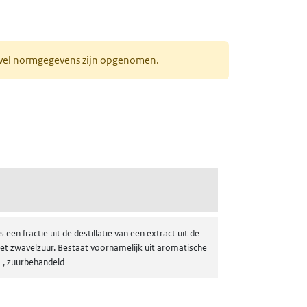
r wel normgegevens zijn opgenomen.
ehandeld)
n fractie uit de destillatie van een extract uit de
met zwavelzuur. Bestaat voornamelijk uit aromatische
t-, zuurbehandeld