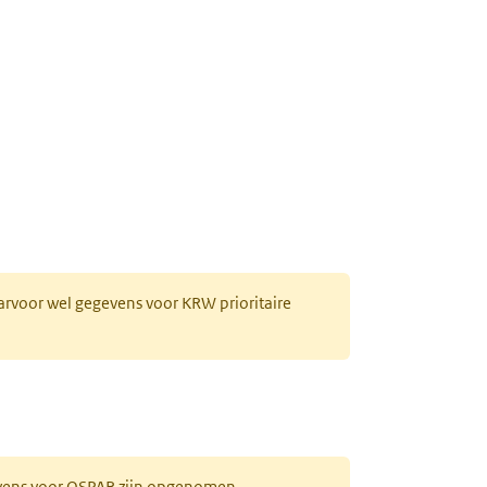
plosmiddel, zuurbehandeld)
aarvoor wel gegevens voor KRW prioritaire
evens voor OSPAR zijn opgenomen.