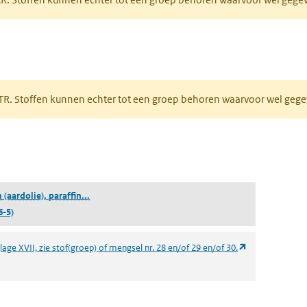
 tabblad)
PRTR. Stoffen kunnen echter tot een groep behoren waarvoor wel ge
pent in een nieuw tabblad)
(extracten (aardolie), paraffinehoudend licht destil
 (aardolie), paraffin...
6-5)
(opent in een n
age XVII, zie stof(groep) of mengsel nr. 28 en/of 29 en/of 30.