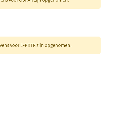
gevens voor E-PRTR zijn opgenomen.
laat oplosmiddel, zuurbehandeld)
ieuw tabblad)