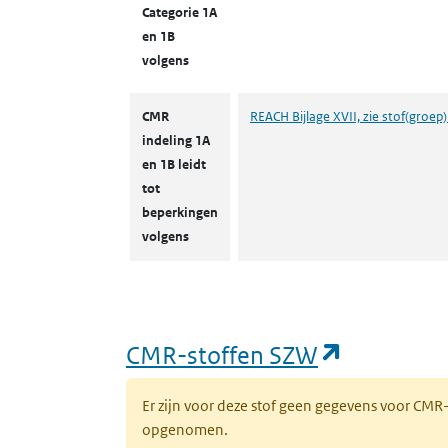
Categorie 1A
en 1B
volgens
CMR
REACH Bijlage XVII, zie stof(groep)
indeling 1A
en 1B leidt
tot
beperkingen
volgens
(opent in
CMR-stoffen SZW
Er zijn voor deze stof geen gegevens voor CM
opgenomen.