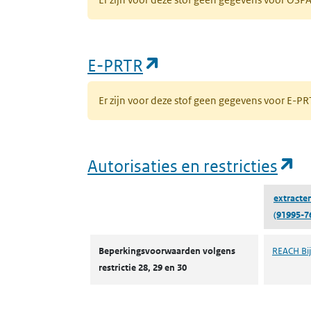
(opent in een nieuw
E-PRTR
Er zijn voor deze stof geen gegevens voor E-
(o
Autorisaties en restricties
extracten
(91995-7
Autorisaties en restricties
Beperkingsvoorwaarden volgens
REACH Bijl
restrictie 28, 29 en 30