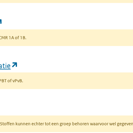
(opent in een nieuw tabblad)
s CMR 1A of 1B.
(opent in een nieuw tabblad)
atie
 PBT of vPvB.
bblad)
R. Stoffen kunnen echter tot een groep behoren waarvoor wel gegev