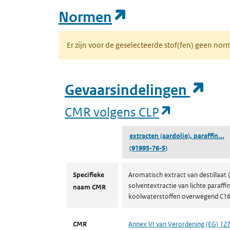
(opent in een n
Normen
Er zijn voor de geselecteerde stof(fen) geen 
(op
Gevaarsindelingen
(opent in 
CMR volgens CLP
(
extracten (aardolie), paraffin...
(91995-76-5)
CMR volgens CLP
Specifieke
Aromatisch extract van destillaat 
solventextractie van lichte paraff
naam CMR
koolwaterstoffen overwegend C16 t
CMR
Annex VI van Verordening (EG) 12