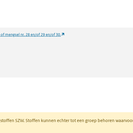
(opent in een nieuw tabblad)
 of mengsel nr. 28 en/of 29 en/of 30.
 een nieuw tabblad)
R-stoffen SZW. Stoffen kunnen echter tot een groep behoren waarvoo