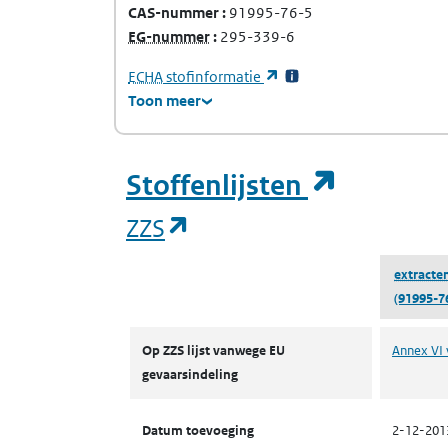
CAS-nummer
91995-76-5
(Europees Gemeenschap-nummer)
EG-nummer
295-339-6
(Europees Agentschap voor chemische stof
(opent in een nieuw tabb
ECHA
stofinformatie
Toon meer
(opent i
Stoffenlijsten
(opent in een nieuw tab
ZZS
extracten
(91995-7
ZZS
Op ZZS lijst vanwege EU
Annex VI 
gevaarsindeling
Datum toevoeging
2-12-201