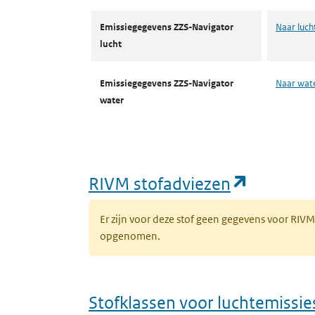
Emissiegegevens ZZS-Navigator
Naar luch
lucht
Emissiegegevens ZZS-Navigator
Naar wat
water
(opent i
RIVM stofadviezen
Er zijn voor deze stof geen gegevens voor RIV
opgenomen.
Stofklassen voor luchtemissie