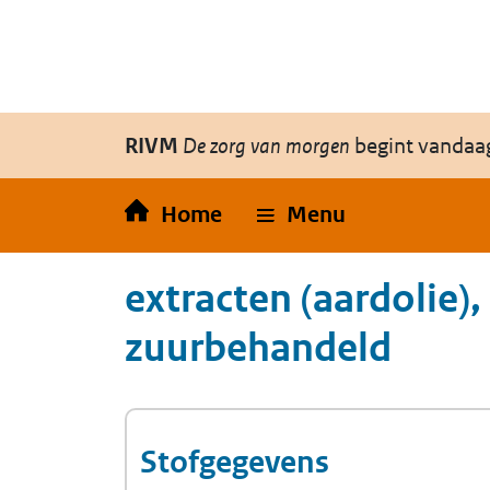
Overslaan en naar de inhoud gaan
Direct naar de hoofdnavigatie
RIVM
De zorg van morgen
begint vandaa
Home
Menu
extracten (aardolie)
zuurbehandeld
Stofgegevens