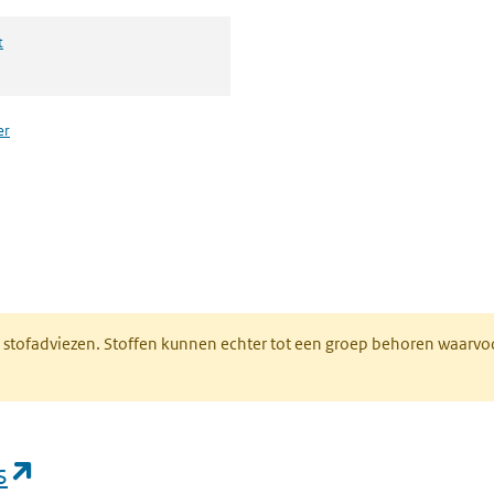
t
er
n een nieuw tabblad)
M stofadviezen. Stoffen kunnen echter tot een groep behoren waarvo
(opent in een nieuw tabblad)
s