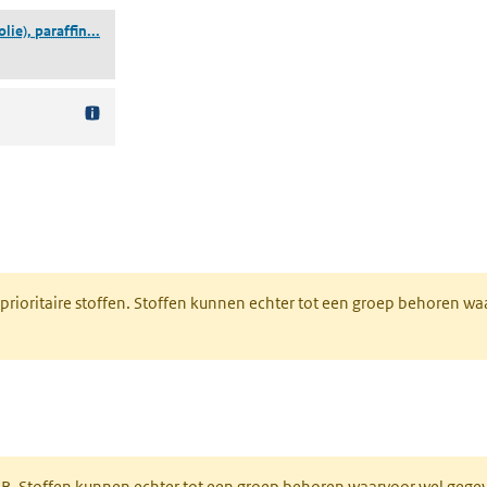
(extracten (aardolie), paraffinehoudend licht destillaat o
lie), paraffin...
nt in een nieuw tabblad)
 prioritaire stoffen. Stoffen kunnen echter tot een groep behoren w
tabblad)
PAR. Stoffen kunnen echter tot een groep behoren waarvoor wel geg