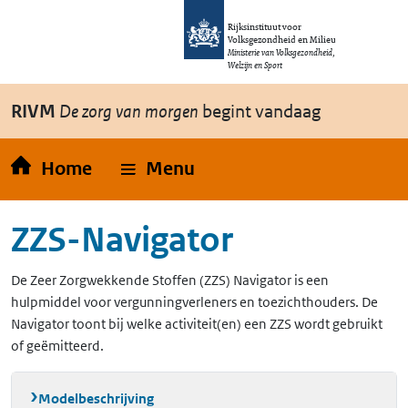
Overslaan en naar de inhoud gaan
Direct naar de hoofdnavigatie
Rijksinstituut voor
Volksgezondheid en Milieu
Ministerie van Volksgezondheid,
Welzijn en Sport
RIVM
De zorg van morgen
begint vandaag
Home
Menu
ZZS-Navigator
De Zeer Zorgwekkende Stoffen (ZZS) Navigator is een
hulpmiddel voor vergunningverleners en toezichthouders. De
Navigator toont bij welke activiteit(en) een ZZS wordt gebruikt
of geëmitteerd.
Modelbeschrijving