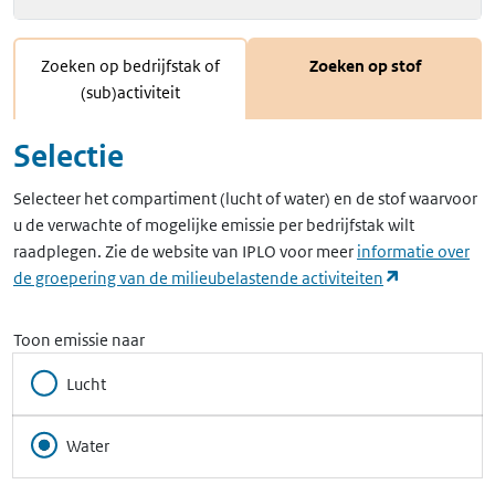
Zoeken op bedrijfstak of
Zoeken op stof
(sub)activiteit
Selectie
Selecteer het compartiment (lucht of water) en de stof waarvoor
u de verwachte of mogelijke emissie per bedrijfstak wilt
raadplegen. Zie de website van IPLO voor meer
informatie over
(opent in ee
de groepering van de milieubelastende activiteiten
Toon emissie naar
Lucht
Water