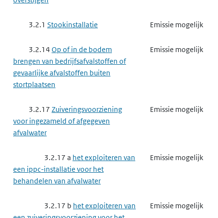
3.2.1
Stookinstallatie
Emissie mogelijk
3.2.14
Op of in de bodem
Emissie mogelijk
brengen van bedrijfsafvalstoffen of
gevaarlijke afvalstoffen buiten
stortplaatsen
3.2.17
Zuiveringsvoorziening
Emissie mogelijk
voor ingezameld of afgegeven
afvalwater
3.2.17 a
het exploiteren van
Emissie mogelijk
een ippc-installatie voor het
behandelen van afvalwater
3.2.17 b
het exploiteren van
Emissie mogelijk
een zuiveringsvoorziening voor het