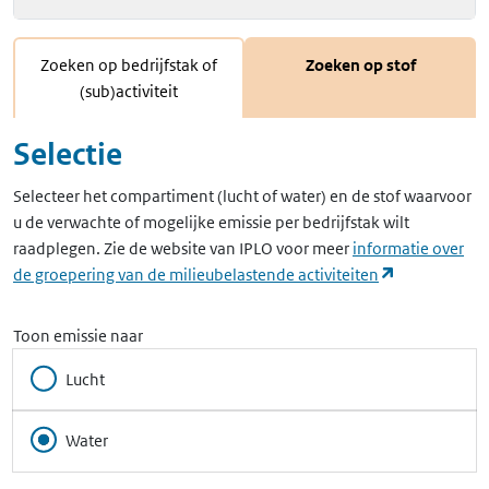
Zoeken op bedrijfstak of
Zoeken op stof
(sub)activiteit
Selectie
Selecteer het compartiment (lucht of water) en de stof waarvoor
u de verwachte of mogelijke emissie per bedrijfstak wilt
raadplegen. Zie de website van IPLO voor meer
informatie over
(opent in ee
de groepering van de milieubelastende activiteiten
Toon emissie naar
Lucht
Water