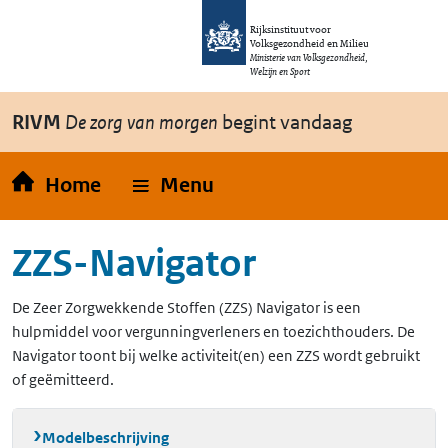
Overslaan en naar de inhoud gaan
Direct naar de hoofdnavigatie
Rijksinstituut voor
Volksgezondheid en Milieu
Ministerie van Volksgezondheid,
Welzijn en Sport
RIVM
De zorg van morgen
begint vandaag
Home
Menu
ZZS-Navigator
De Zeer Zorgwekkende Stoffen (ZZS) Navigator is een
hulpmiddel voor vergunningverleners en toezichthouders. De
Navigator toont bij welke activiteit(en) een ZZS wordt gebruikt
of geëmitteerd.
Modelbeschrijving