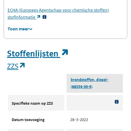
ECHA
(Europees Agentschap voor chemische stoffen)
(opent in een nieuw tabblad)
stofinformatie
Toon meer
(opent in een ni
Stoffenlijsten
(opent in een nieuw tabblad)
ZZS
brandstoffen, diesel-
(68334-30-5)
ZZS
Specifieke naam op ZZS
Datum toevoeging
28-3-2022