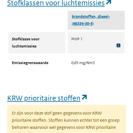
(opent
Stofklassen voor luchtemissies
brandstoffen, diesel-
(68334-30-5)
Stofklassen voor luchtemissies
Stofklasse voor
MVP 1
luchtemissies
Emissiegrenswaarde
0,05 mg/Nm3
(opent in een
KRW prioritaire stoffen
Er zijn voor deze stof geen gegevens voor KRW
prioritaire stoffen. Stoffen kunnen echter tot een groep
behoren waarvoor wel gegevens voor KRW prioritaire