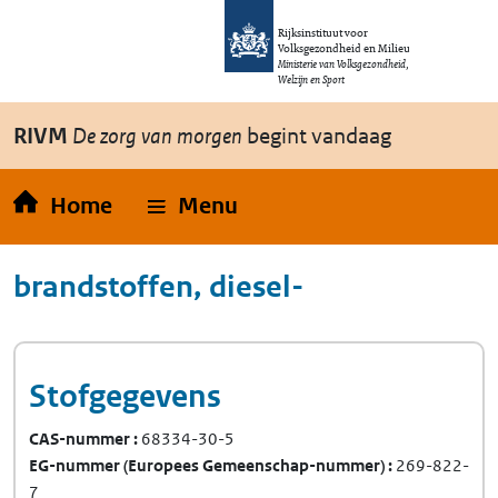
Overslaan en naar de inhoud gaan
Direct naar de hoofdnavigatie
Rijksinstituut voor
Volksgezondheid en Milieu
Ministerie van Volksgezondheid,
Welzijn en Sport
RIVM
De zorg van morgen
begint vandaag
Home
Menu
brandstoffen, diesel-
Stofgegevens
CAS-nummer
68334-30-5
EG-nummer
(Europees Gemeenschap-nummer)
269-822-
7