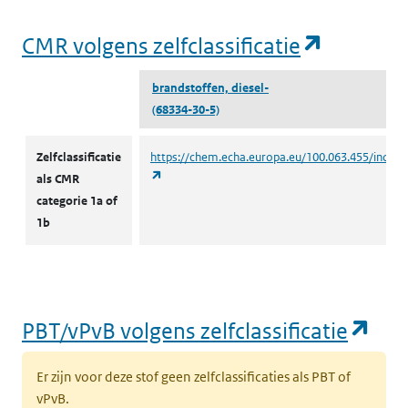
(opent i
CMR volgens zelfclassificatie
brandstoffen, diesel-
(68334-30-5)
CMR volgens zelfclassificatie
Zelfclassificatie
https://chem.echa.europa.eu/100.063.455/indust
(opent in een nieuw tabblad)
als CMR
categorie 1a of
1b
(op
PBT/vPvB volgens zelfclassificatie
Er zijn voor deze stof geen zelfclassificaties als PBT of
vPvB.