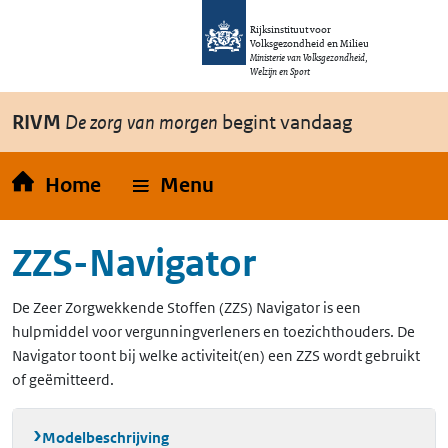
Overslaan en naar de inhoud gaan
Direct naar de hoofdnavigatie
Rijksinstituut voor
Volksgezondheid en Milieu
Ministerie van Volksgezondheid,
Welzijn en Sport
RIVM
De zorg van morgen
begint vandaag
Home
Menu
ZZS-Navigator
De Zeer Zorgwekkende Stoffen (ZZS) Navigator is een
hulpmiddel voor vergunningverleners en toezichthouders. De
Navigator toont bij welke activiteit(en) een ZZS wordt gebruikt
of geëmitteerd.
Modelbeschrijving