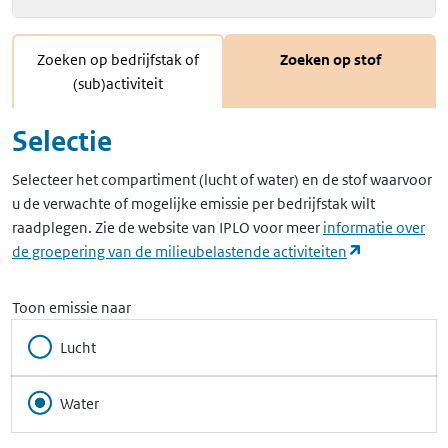
Zoeken op bedrijfstak of
Zoeken op stof
(sub)activiteit
Selectie
Selecteer het compartiment (lucht of water) en de stof waarvoor
u de verwachte of mogelijke emissie per bedrijfstak wilt
raadplegen. Zie de website van IPLO voor meer
informatie over
(opent in ee
de groepering van de milieubelastende activiteiten
Toon emissie naar
Lucht
Water