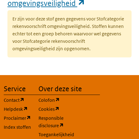
(opent in een n
omgevingsveiligheid
Er zijn voor deze stof geen gegevens voor Stofcategorie
rekenvoorschrift omgevingsveiligheid. Stoffen kunnen
echter tot een groep behoren waarvoor wel gegevens
voor Stofcategorie rekenvoorschrift
omgevingsveiligheid zijn opgenomen.
Service
Over deze site
(opent in een nieuw tabblad)
(opent in een nieuw tabblad)
Contact
Colofon
(opent in een nieuw tabblad)
(opent in een nieuw tabblad)
Helpdesk
Cookies
(opent in een nieuw tabblad)
Proclaimer
Responsible
(opent in een nieuw tabblad)
disclosure
Index stoffen
Toegankelijkheid