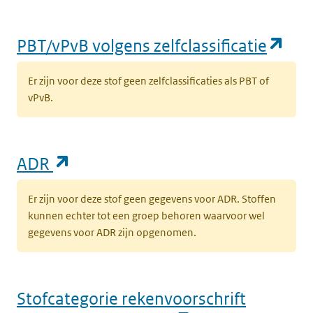
(op
PBT/vPvB volgens zelfclassificatie
Er zijn voor deze stof geen zelfclassificaties als PBT of
vPvB.
(opent in een nieuw tabblad)
ADR
Er zijn voor deze stof geen gegevens voor ADR. Stoffen
kunnen echter tot een groep behoren waarvoor wel
gegevens voor ADR zijn opgenomen.
Stofcategorie rekenvoorschrift