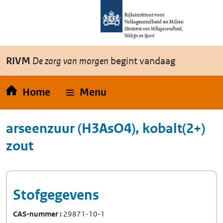
Overslaan en naar de inhoud gaan
Direct naar de hoofdnavigatie
Rijksinstituut voor
Volksgezondheid en Milieu
Ministerie van Volksgezondheid,
Welzijn en Sport
RIVM
De zorg van morgen
begint vandaag
Home
Menu
arseenzuur (H3AsO4), kobalt(2+)
zout
Stofgegevens
CAS-nummer
29871-10-1