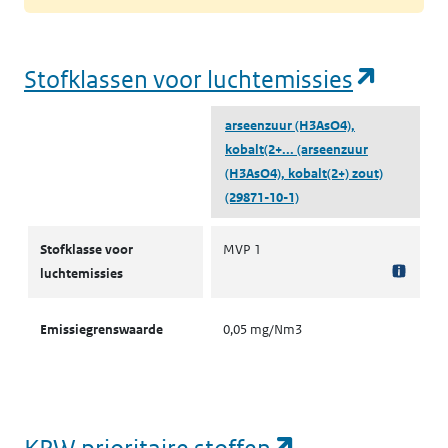
(opent
Stofklassen voor luchtemissies
arseenzuur (H3AsO4),
kobalt(2+...
(arseenzuur
(H3AsO4), kobalt(2+) zout)
(29871-10-1)
Stofklassen voor luchtemissies
Stofklasse voor
MVP 1
luchtemissies
Emissiegrenswaarde
0,05 mg/Nm3
(opent in een
KRW prioritaire stoffen