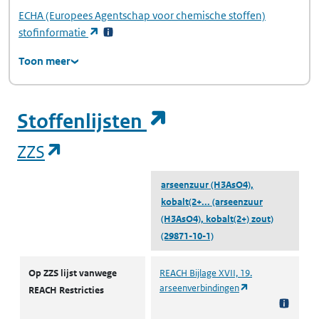
ECHA
(Europees Agentschap voor chemische stoffen)
(opent in een nieuw tabblad)
stofinformatie
Toon meer
(opent in een ni
Stoffenlijsten
(opent in een nieuw tabblad)
ZZS
arseenzuur (H3AsO4),
kobalt(2+...
(arseenzuur
(H3AsO4), kobalt(2+) zout)
(29871-10-1)
ZZS
Op ZZS lijst vanwege
REACH Bijlage XVII, 19.
(opent in een nie
arseenverbindingen
REACH Restricties