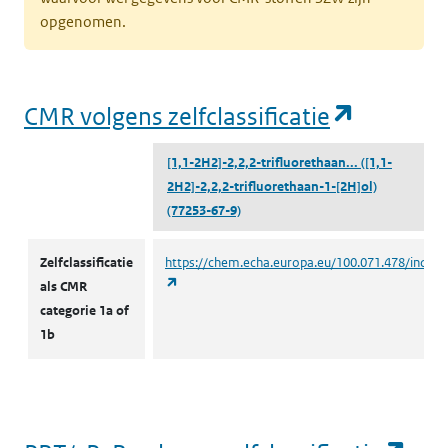
opgenomen.
(opent i
CMR volgens zelfclassificatie
[1,1-2H2]-2,2,2-trifluorethaan...
([1,1-
2H2]-2,2,2-trifluorethaan-1-[2H]ol)
(77253-67-9)
CMR volgens zelfclassificatie
Zelfclassificatie
https://chem.echa.europa.eu/100.071.478/indust
(opent in een nieuw tabblad)
als CMR
categorie 1a of
1b