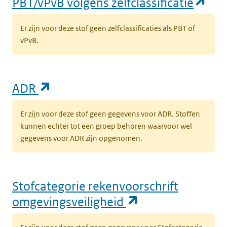
(op
PBT/vPvB volgens zelfclassificatie
Er zijn voor deze stof geen zelfclassificaties als PBT of
vPvB.
(opent in een nieuw tabblad)
ADR
Er zijn voor deze stof geen gegevens voor ADR. Stoffen
kunnen echter tot een groep behoren waarvoor wel
gegevens voor ADR zijn opgenomen.
Stofcategorie rekenvoorschrift
(opent in een n
omgevingsveiligheid