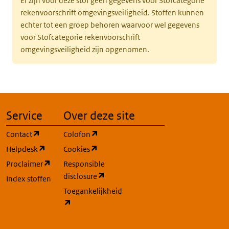
Er zijn voor deze stof geen gegevens voor Stofcategorie
rekenvoorschrift omgevingsveiligheid. Stoffen kunnen
echter tot een groep behoren waarvoor wel gegevens
voor Stofcategorie rekenvoorschrift
omgevingsveiligheid zijn opgenomen.
Service
Over deze site
(opent in een nieuw tabblad)
(opent in een nieuw tabblad)
Contact
Colofon
(opent in een nieuw tabblad)
(opent in een nieuw tabblad)
Helpdesk
Cookies
(opent in een nieuw tabblad)
Proclaimer
Responsible
(opent in een nieuw tabblad)
disclosure
Index stoffen
Toegankelijkheid
(opent in een nieuw tabblad)