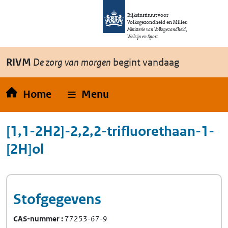
Overslaan en naar de inhoud gaan
Direct naar de hoofdnavigatie
Rijksinstituut voor
Volksgezondheid en Milieu
Ministerie van Volksgezondheid,
Welzijn en Sport
RIVM
De zorg van morgen
begint vandaag
Home
Menu
[1,1-2H2]-2,2,2-trifluorethaan-1-
[2H]ol
Stofgegevens
CAS-nummer
77253-67-9