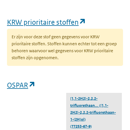
(opent in een
KRW prioritaire stoffen
Er zijn voor deze stof geen gegevens voor KRW
prioritaire stoffen. Stoffen kunnen echter tot een groep
behoren waarvoor wel gegevens voor KRW prioritaire
stoffen zijn opgenomen.
(opent in een nieuw tabblad)
OSPAR
[1,1-2H2]-2,2,2-
trifluorethaan...
([1,1-
2H2]-2,2,2-trifluorethaan-
1-[2H]ol)
(77253-67-9)