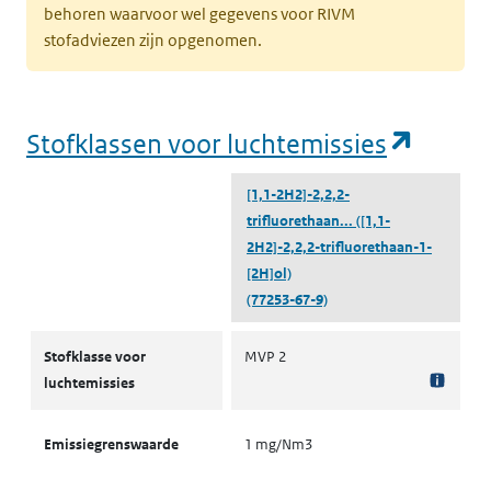
behoren waarvoor wel gegevens voor RIVM
stofadviezen zijn opgenomen.
(opent
Stofklassen voor luchtemissies
[1,1-2H2]-2,2,2-
trifluorethaan...
([1,1-
2H2]-2,2,2-trifluorethaan-1-
[2H]ol)
(77253-67-9)
Stofklassen voor luchtemissies
Stofklasse voor
MVP 2
luchtemissies
Emissiegrenswaarde
1 mg/Nm3