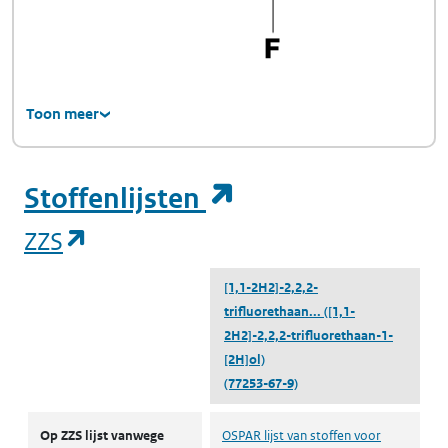
Toon meer
(opent in een ni
Stoffenlijsten
(opent in een nieuw tabblad)
ZZS
[1,1-2H2]-2,2,2-
trifluorethaan...
([1,1-
2H2]-2,2,2-trifluorethaan-1-
[2H]ol)
(77253-67-9)
ZZS
Op ZZS lijst vanwege
OSPAR lijst van stoffen voor