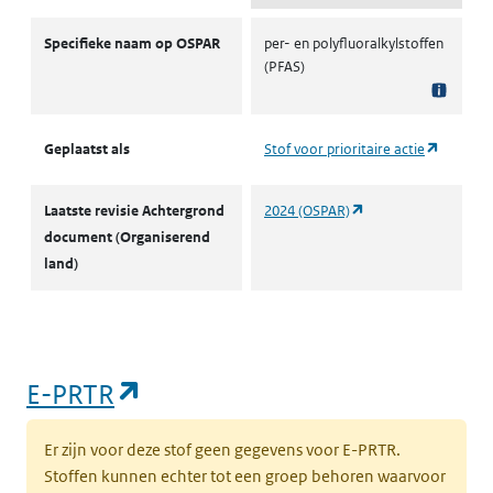
OSPAR
Specifieke naam op OSPAR
per- en polyfluoralkylstoffen
(PFAS)
(opent i
Geplaatst als
Stof voor prioritaire actie
(opent in een nieuw 
Laatste revisie Achtergrond
2024 (OSPAR)
document (Organiserend
land)
(opent in een nieuw tabblad)
E-PRTR
Er zijn voor deze stof geen gegevens voor E-PRTR.
Stoffen kunnen echter tot een groep behoren waarvoor