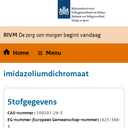
Overslaan en naar de inhoud gaan
Direct naar de hoofdnavigatie
Rijksinstituut voor
Volksgezondheid en Milieu
Ministerie van Volksgezondheid,
Welzijn en Sport
RIVM
De zorg van morgen
begint vandaag
Home
Menu
imidazoliumdichromaat
Stofgegevens
CAS-nummer
109201-26-5
EG-nummer
(Europees Gemeenschap-nummer)
625-386-
3