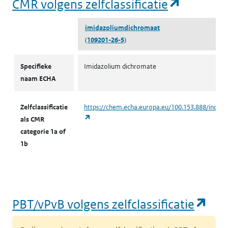
(opent i
CMR volgens zelfclassificatie
imidazoliumdichromaat
(109201-26-5)
CMR volgens zelfclassificatie
Specifieke
Imidazolium dichromate
naam ECHA
Zelfclassificatie
https://chem.echa.europa.eu/100.153.888/indust
(opent in een nieuw tabblad)
als CMR
categorie 1a of
1b
(op
PBT/vPvB volgens zelfclassificatie