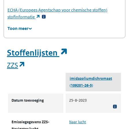
ECHA
(Europees Agentschap voor chemische stoffen)
(opent in een nieuw tabblad)
stofinformatie
Toon meer
(opent in een ni
Stoffenlijsten
(opent in een nieuw tabblad)
ZZS
imidazoliumdichromaat
(109201-26-5)
ZZS
Datum toevoeging
25-8-2023
Emissiegegevens ZZS-
Naar lucht
Navigator lucht