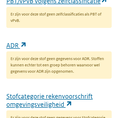
(op
PBT/vPvB volgens zelfclassificatie
Er zijn voor deze stof geen zelfclassificaties als PBT of
vPvB.
(opent in een nieuw tabblad)
ADR
Er zijn voor deze stof geen gegevens voor ADR. Stoffen
kunnen echter tot een groep behoren waarvoor wel
gegevens voor ADR zijn opgenomen.
Stofcategorie rekenvoorschrift
(opent in een n
omgevingsveiligheid
Er zijn voor deze stof geen gegevens voor Stofcategorie