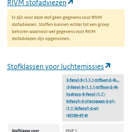
(opent in een nie
RIVM stofadviezen
Er zijn voor deze stof geen gegevens voor RIVM
stofadviezen. Stoffen kunnen echter tot een groep
behoren waarvoor wel gegevens voor RIVM
stofadviezen zijn opgenomen.
(opent
Stofklassen voor luchtemissies
3-fenyl-5-(1,1,1-trifluor-2-{6...
(3-fenyl-5-(1,1,1-trifluor-2-{6-
hydroxy-5-fenyl-[1,1'-
bifenyl]-3-yl}propaan-2-yl)-
[1,1'-bifenyl]-2-ol)
(43100-47-6)
Stofklassen voor luchtemissies
Stofklasse voor
MVP 1