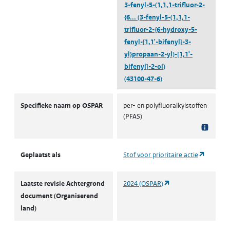
3-fenyl-5-(1,1,1-trifluor-2-
{6...
(3-fenyl-5-(1,1,1-
trifluor-2-{6-hydroxy-5-
fenyl-[1,1'-bifenyl]-3-
yl}propaan-2-yl)-[1,1'-
bifenyl]-2-ol)
(43100-47-6)
OSPAR
Specifieke naam op OSPAR
per- en polyfluoralkylstoffen
(PFAS)
(opent i
Geplaatst als
Stof voor prioritaire actie
(opent in een nieuw 
Laatste revisie Achtergrond
2024 (OSPAR)
document (Organiserend
land)