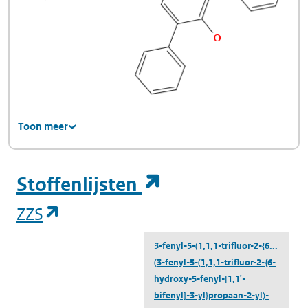
Toon meer
(opent in een ni
Stoffenlijsten
(opent in een nieuw tabblad)
ZZS
3-fenyl-5-(1,1,1-trifluor-2-{6...
(3-fenyl-5-(1,1,1-trifluor-2-{6-
hydroxy-5-fenyl-[1,1'-
bifenyl]-3-yl}propaan-2-yl)-