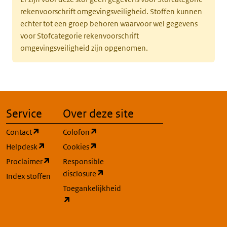
rekenvoorschrift omgevingsveiligheid. Stoffen kunnen
echter tot een groep behoren waarvoor wel gegevens
voor Stofcategorie rekenvoorschrift
omgevingsveiligheid zijn opgenomen.
Service
Over deze site
(opent in een nieuw tabblad)
(opent in een nieuw tabblad)
Contact
Colofon
(opent in een nieuw tabblad)
(opent in een nieuw tabblad)
Helpdesk
Cookies
(opent in een nieuw tabblad)
Proclaimer
Responsible
(opent in een nieuw tabblad)
disclosure
Index stoffen
Toegankelijkheid
(opent in een nieuw tabblad)