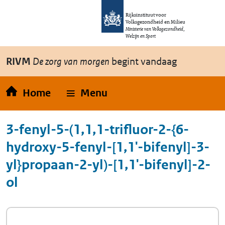
Overslaan en naar de inhoud gaan
Direct naar de hoofdnavigatie
Rijksinstituut voor
Volksgezondheid en Milieu
Ministerie van Volksgezondheid,
Welzijn en Sport
RIVM
De zorg van morgen
begint vandaag
Home
Menu
3-fenyl-5-(1,1,1-trifluor-2-{6-
hydroxy-5-fenyl-[1,1'-bifenyl]-3-
yl}propaan-2-yl)-[1,1'-bifenyl]-2-
ol