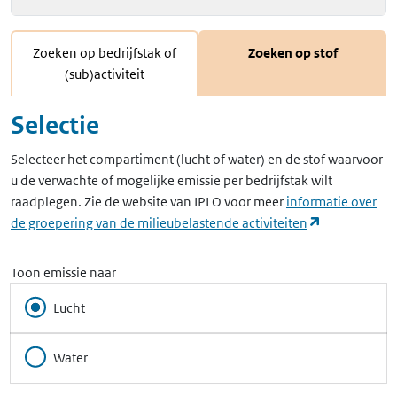
Zoeken op bedrijfstak of
Zoeken op stof
(sub)activiteit
Selectie
Selecteer het compartiment (lucht of water) en de stof waarvoor
u de verwachte of mogelijke emissie per bedrijfstak wilt
raadplegen. Zie de website van IPLO voor meer
informatie over
(opent in ee
de groepering van de milieubelastende activiteiten
Toon emissie naar
Lucht
Water