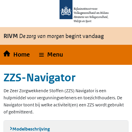
Overslaan en naar de inhoud gaan
Direct naar de hoofdnavigatie
Rijksinstituut voor
Volksgezondheid en Milieu
Ministerie van Volksgezondheid,
Welzijn en Sport
RIVM
De zorg van morgen
begint vandaag
Home
Menu
ZZS-Navigator
De Zeer Zorgwekkende Stoffen (ZZS) Navigator is een
hulpmiddel voor vergunningverleners en toezichthouders. De
Navigator toont bij welke activiteit(en) een ZZS wordt gebruikt
of geëmitteerd.
Modelbeschrijving