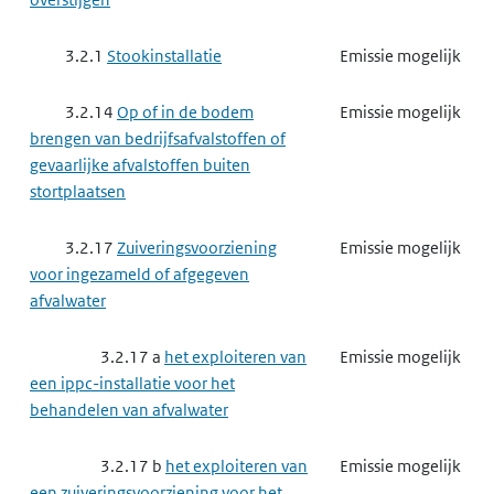
3.2.1
Stookinstallatie
Emissie mogelijk
3.2.14
Op of in de bodem
Emissie mogelijk
brengen van bedrijfsafvalstoffen of
gevaarlijke afvalstoffen buiten
stortplaatsen
3.2.17
Zuiveringsvoorziening
Emissie mogelijk
voor ingezameld of afgegeven
afvalwater
3.2.17 a
het exploiteren van
Emissie mogelijk
een ippc-installatie voor het
behandelen van afvalwater
3.2.17 b
het exploiteren van
Emissie mogelijk
een zuiveringsvoorziening voor het