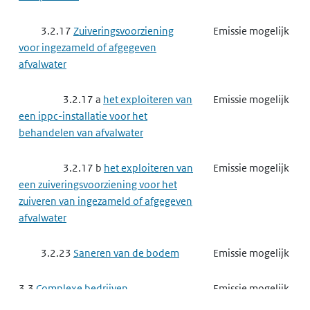
3.3.6 a
het exploiteren van
Emissie mogelijk
een ippc-installatie voor het roosten
3.2.17
Zuiveringsvoorziening
Emissie mogelijk
of sinteren van ertsen
voor ingezameld of afgegeven
afvalwater
3.3.6 b
het exploiteren van
Emissie mogelijk
een ippc-installatie voor het maken
3.2.17 a
het exploiteren van
Emissie mogelijk
van ijzer of staal
een ippc-installatie voor het
behandelen van afvalwater
3.3.6 d
het exploiteren van
Emissie mogelijk
een ippc-installatie voor het
3.2.17 b
het exploiteren van
Emissie mogelijk
verwerken van ferrometalen door
een zuiveringsvoorziening voor het
warmwalsen, smeden met hamers of
zuiveren van ingezameld of afgegeven
het aanbrengen van deklagen van
afvalwater
gesmolten metaal
3.2.23
Saneren van de bodem
Emissie mogelijk
3.3.6 e
het exploiteren van
Emissie mogelijk
een ippc-installatie voor het smelten
3.3
Complexe bedrijven
Emissie mogelijk
of gieten van ferrometalen