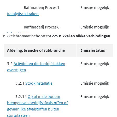
Raffinaderij Proces 1
Emissie mogelijk
Katalytisch kraken
Raffinaderij Proces 6
Emissie mogelijk
Lekverliezen
nikkelchromaat
behoort tot
ZZS nikkel en nikkelverbindingen
Raffinaderij Proces 14
Emissie mogelijk
Afdeling, branche of subbranche
Emissiestatus
Verbranding
3.2
Activiteiten die bedrijfstakken
Emissie mogelijk
3.3.4
Maken van cokes
Emissie mogelijk
overstijgen
3.3.5
Vergassen of vloeibaar
Emissie mogelijk
3.2.1
Stookinstallatie
Emissie mogelijk
maken van steenkool of andere
brandstoffen
3.2.14
Op of in de bodem
Emissie mogelijk
brengen van bedrijfsafvalstoffen of
3.3.6
Basismetaal
Emissie mogelijk
gevaarlijke afvalstoffen buiten
stortplaatsen