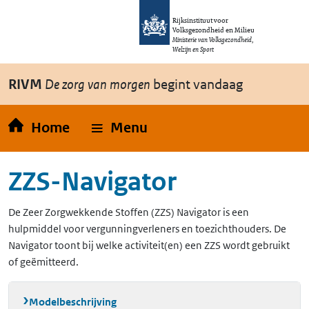
Overslaan en naar de inhoud gaan
Direct naar de hoofdnavigatie
Rijksinstituut voor
Volksgezondheid en Milieu
Ministerie van Volksgezondheid,
Welzijn en Sport
RIVM
De zorg van morgen
begint vandaag
Home
Menu
ZZS-Navigator
De Zeer Zorgwekkende Stoffen (ZZS) Navigator is een
hulpmiddel voor vergunningverleners en toezichthouders. De
Navigator toont bij welke activiteit(en) een ZZS wordt gebruikt
of geëmitteerd.
Modelbeschrijving