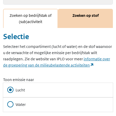
Zoeken op bedrijfstak of
Zoeken op stof
(sub)activiteit
Selectie
Selecteer het compartiment (lucht of water) en de stof waarvoor
u de verwachte of mogelijke emissie per bedrijfstak wilt
raadplegen. Zie de website van IPLO voor meer
informatie over
(opent in ee
de groepering van de milieubelastende activiteiten
Toon emissie naar
Lucht
Water