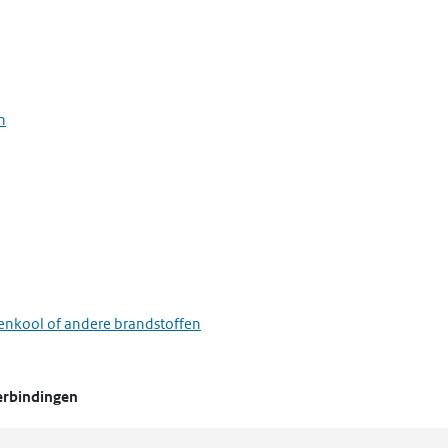
n
eenkool of andere brandstoffen
erbindingen
stallatie voor het roosten of sinteren van ertsen