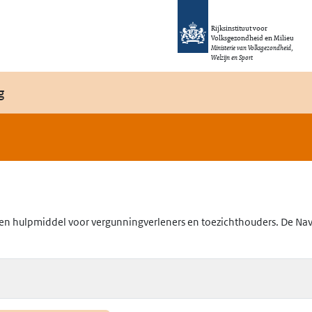
Rijksinstituut voor
Volksgezondheid en Milieu
Ministerie van Volksgezondheid,
Welzijn en Sport
g
en hulpmiddel voor vergunningverleners en toezichthouders. De Navig