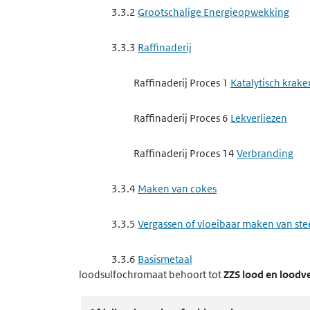
3.3.2
Grootschalige Energieopwekking
3.3.3
Raffinaderij
Raffinaderij Proces 1
Katalytisch krake
Raffinaderij Proces 6
Lekverliezen
Raffinaderij Proces 14
Verbranding
3.3.4
Maken van cokes
3.3.5
Vergassen of vloeibaar maken van st
3.3.6
Basismetaal
loodsulfochromaat
behoort tot
ZZS lood en loodv
3.3.6 a
het exploiteren van een ippc-in