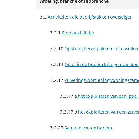
Afdeling, branche of subbranche
3.3.6 b
het exploiteren van een ippc-in
3.2
Activiteiten die bedrijfstakken overstijgen
3.3.6 d
het exploiteren van een ippc-
aanbrengen van deklagen van gesmolten metaa
3.2.1
Stookinstallatie
3.3.6 e
het exploiteren van een ippc-in
3.2.10
Opslaan, herverpakken en bewerken 
3.3.6 g
het exploiteren van een ippc-in
3.2.14
Op of in de bodem brengen van bedrij
grondstoffen, het smelten, met inbegrip van het
3.2.17
Zuiveringsvoorziening voor ingezam
3.3.7
Complexe minerale industrie
3.2.17 a
het exploiteren van een ippc-
3.3.7 a
het exploiteren van een ippc-
3.2.17 b
het exploiteren van een zuive
3.3.7 d
het exploiteren van een ippc-i
3.2.23
Saneren van de bodem
3.3.7 f
het exploiteren van een ippc-in