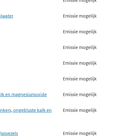
Emissie mogelijk
Emissie mogelijk
Emissie mogelijk
alwater
Emissie mogelijk
Emissie mogelijk
Emissie mogelijk
Emissie mogelijk
Gebruik verwacht
Emissie mogelijk
Emissie mogelijk
Gebruik verwacht
Emissie mogelijk
Emissie mogelijk
ststoffen door een
Emissie mogelijk
meden met hamers of het
Emissie mogelijk
Emissie mogelijk
klinken
Emissie mogelijk
Emissie mogelijk
 kalk en magnesiumoxide
Emissie mogelijk
 metaal
Emissie mogelijk
talen
Emissie mogelijk
nkers, ongebluste kalk en
Emissie mogelijk
Emissie mogelijk
ntraat of secundaire
Emissie mogelijk
lasvezels
Emissie mogelijk