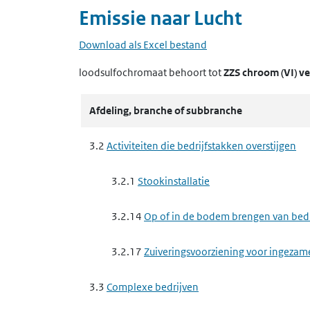
Emissie naar
Lucht
Download als Excel bestand
loodsulfochromaat
behoort tot
ZZS chroom (VI) v
Afdeling, branche of subbranche
3.2
Activiteiten die bedrijfstakken overstijgen
3.2.1
Stookinstallatie
3.2.14
Op of in de bodem brengen van bedrij
3.2.17
Zuiveringsvoorziening voor ingezam
3.3
Complexe bedrijven