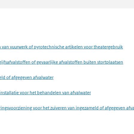
stallatie voor het maken van ijzer of staal
installatie voor het verwerken van ferrometalen door warmwalsen, s
l
stallatie voor het smelten of gieten van ferrometalen
van vuurwerk of pyrotechnische artikelen voor theatergebruik
stallatie voor het winnen van ruwe non-ferrometalen uit erts, conce
fsafvalstoffen of gevaarlijke afvalstoffen buiten stortplaatsen
 legeren, en het gieten van non-ferrometalen
eld of afgegeven afvalwater
installatie voor het behandelen van afvalwater
installatie voor het maken van cement, cementklinkers, ongebluste
ringsvoorziening voor het zuiveren van ingezameld of afgegeven afv
nstallatie voor het maken van glas, met inbegrip van het maken van g
stallatie voor het smelten van minerale stoffen en het maken van min