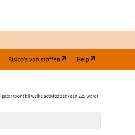
(opent in een nieuw tabb
(opent in een
Risico's van stoffen
Help
ator toont bij welke activiteit(en) een ZZS wordt