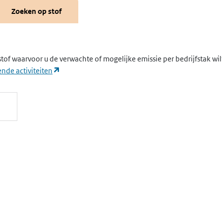
Zoeken op stof
stof waarvoor u de verwachte of mogelijke emissie per bedrijfstak wi
(opent in een nieuw tabblad)
nde activiteiten