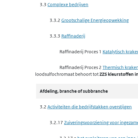
emailles
3.3
Complexe bedrijven
3.3.8
Basischemie
3.3.2
Grootschalige Energieopwekking
3.3.8 a
het exploiteren van een ippc-i
3.3.3
Raffinaderij
3.3.8 d
het exploiteren van een ippc-
Raffinaderij Proces 1
Katalytisch krake
3.3.9
Complexe papierindustrie, houtindustr
Raffinaderij Proces 2
Thermisch krake
loodsulfochromaat
behoort tot
ZZS kleurstoffen i
3.3.9 b
het exploiteren van een ippc-in
Raffinaderij Proces 6
Lekverliezen
Afdeling, branche of subbranche
3.3.10
Afvalbeheer ippc-installaties
Raffinaderij Proces 14
Verbranding
3.2
Activiteiten die bedrijfstakken overstijgen
3.3.10 a
het verwijderen of nuttig toep
3.3.4
Maken van cokes
3.2.17
Zuiveringsvoorziening voor ingezam
3.3.10 c
het tijdelijk opslaan van gevaa
3.3.5
Vergassen of vloeibaar maken van st