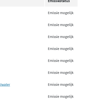
Emissiestatus
Emissie mogelijk
Emissie mogelijk
meden met hamers of het
Emissie mogelijk
Emissie mogelijk
Emissie mogelijk
Emissie mogelijk
ntraat of secundaire
Emissie mogelijk
Emissie mogelijk
Emissie mogelijk
Emissie mogelijk
Emissie mogelijk
 kalk en magnesiumoxide
Emissie mogelijk
alwater
Emissie mogelijk
lasvezels
Emissie mogelijk
Emissie mogelijk
eraalvezels, glazuren of
Emissie mogelijk