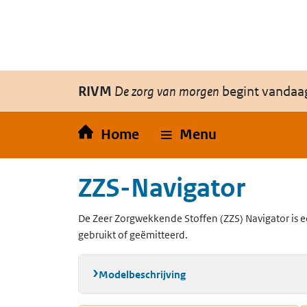
Overslaan en naar de inhoud gaan
Direct naar de hoofdnavigatie
RIVM
De zorg van morgen
begint vandaa
Home
Menu
ZZS-Navigator
De Zeer Zorgwekkende Stoffen (ZZS) Navigator is e
gebruikt of geëmitteerd.
Modelbeschrijving