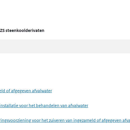
ZS steenkoolderivaten
eld of afgegeven afvalwater
installatie voor het behandelen van afvalwater
ringsvoorziening voor het zuiveren van ingezameld of afgegeven afv