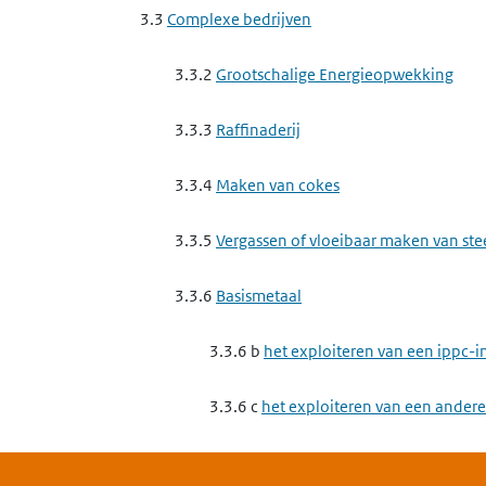
3.3
Complexe bedrijven
3.3.2
Grootschalige Energieopwekking
3.3.3
Raffinaderij
3.3.4
Maken van cokes
3.3.5
Vergassen of vloeibaar maken van st
3.3.6
Basismetaal
3.3.6 b
het exploiteren van een ippc-in
3.3.6 c
het exploiteren van een andere 
3.3.6 d
het exploiteren van een ippc-