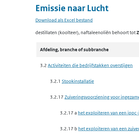
Emissie naar
Lucht
Download als Excel bestand
destillaten (koolteer), naftaleenoliën
behoort tot
Z
Afdeling, branche of subbranche
3.2
Activiteiten die bedrijfstakken overstijgen
3.2.1
Stookinstallatie
3.2.17
Zuiveringsvoorziening voor ingezam
3.2.17 a
het exploiteren van een ippc-
3.2.17 b
het exploiteren van een zuive