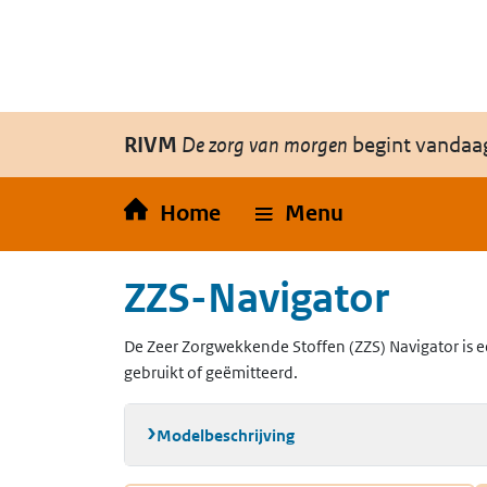
Overslaan en naar de inhoud gaan
Direct naar de hoofdnavigatie
RIVM
De zorg van morgen
begint vandaa
Home
Menu
ZZS-Navigator
De Zeer Zorgwekkende Stoffen (ZZS) Navigator is e
gebruikt of geëmitteerd.
Modelbeschrijving