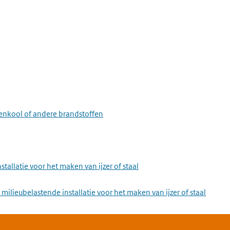
eenkool of andere brandstoffen
stallatie voor het maken van ijzer of staal
milieubelastende installatie voor het maken van ijzer of staal
installatie voor het verwerken van ferrometalen door warmwalsen, s