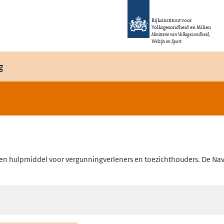
Rijksinstituut voor
Volksgezondheid en Milieu
Ministerie van Volksgezondheid,
Welzijn en Sport
g
en hulpmiddel voor vergunningverleners en toezichthouders. De Navig