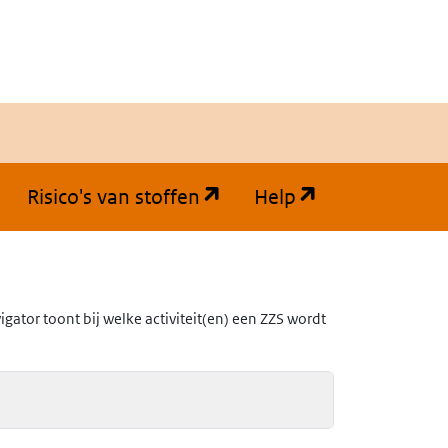
(opent in een nieuw tabb
(opent in een
Risico's van stoffen
Help
ator toont bij welke activiteit(en) een ZZS wordt