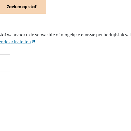
Zoeken op stof
stof waarvoor u de verwachte of mogelijke emissie per bedrijfstak wi
(opent in een nieuw tabblad)
nde activiteiten