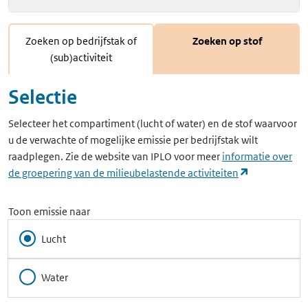
Zoeken op bedrijfstak of
Zoeken op stof
(sub)activiteit
Selectie
Selecteer het compartiment (lucht of water) en de stof waarvoor
u de verwachte of mogelijke emissie per bedrijfstak wilt
raadplegen. Zie de website van IPLO voor meer
informatie over
(opent in ee
de groepering van de milieubelastende activiteiten
Toon emissie naar
Lucht
Water