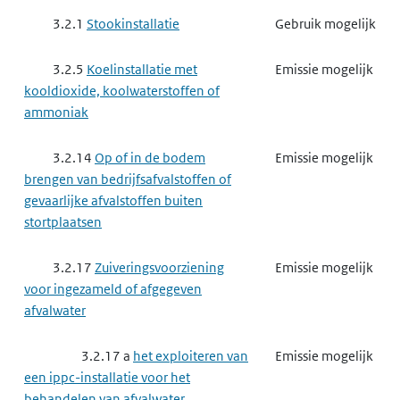
3.2.1
Stookinstallatie
Gebruik mogelijk
3.2.5
Koelinstallatie met
Emissie mogelijk
kooldioxide, koolwaterstoffen of
ammoniak
3.2.14
Op of in de bodem
Emissie mogelijk
brengen van bedrijfsafvalstoffen of
gevaarlijke afvalstoffen buiten
stortplaatsen
3.2.17
Zuiveringsvoorziening
Emissie mogelijk
voor ingezameld of afgegeven
afvalwater
3.2.17 a
het exploiteren van
Emissie mogelijk
een ippc-installatie voor het
behandelen van afvalwater