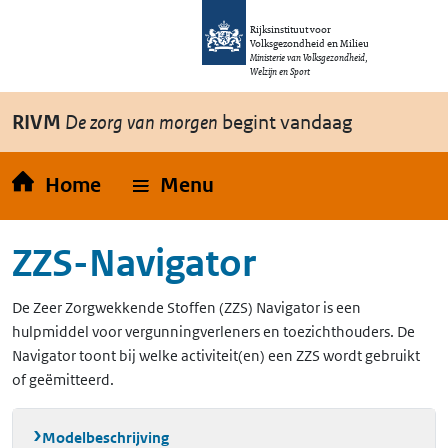
Overslaan en naar de inhoud gaan
Direct naar de hoofdnavigatie
Rijksinstituut voor
Volksgezondheid en Milieu
Ministerie van Volksgezondheid,
Welzijn en Sport
RIVM
De zorg van morgen
begint vandaag
Home
Menu
ZZS-Navigator
De Zeer Zorgwekkende Stoffen (ZZS) Navigator is een
hulpmiddel voor vergunningverleners en toezichthouders. De
Navigator toont bij welke activiteit(en) een ZZS wordt gebruikt
of geëmitteerd.
Modelbeschrijving