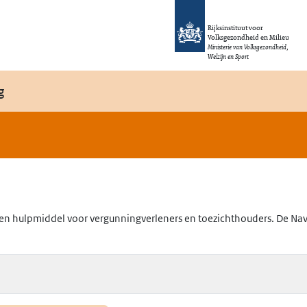
Rijksinstituut voor
Volksgezondheid en Milieu
Ministerie van Volksgezondheid,
Welzijn en Sport
g
en hulpmiddel voor vergunningverleners en toezichthouders. De Navig