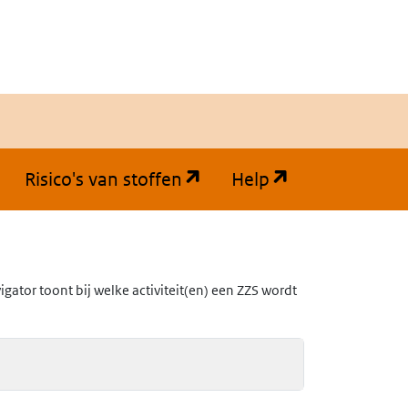
(opent in een nieuw tabb
(opent in een
Risico's van stoffen
Help
ator toont bij welke activiteit(en) een ZZS wordt