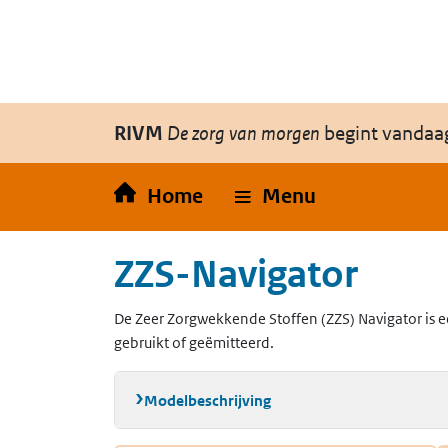
Overslaan en naar de inhoud gaan
Direct naar de hoofdnavigatie
RIVM
De zorg van morgen
begint vandaa
Home
Menu
ZZS-Navigator
De Zeer Zorgwekkende Stoffen (ZZS) Navigator is e
gebruikt of geëmitteerd.
Modelbeschrijving