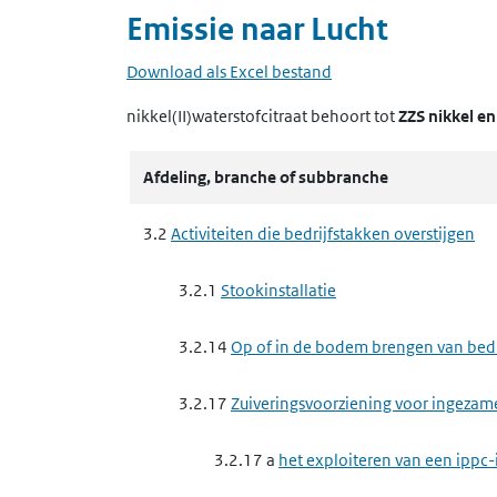
Emissie naar
Lucht
Download als Excel bestand
nikkel(II)waterstofcitraat
behoort tot
ZZS nikkel e
Afdeling, branche of subbranche
3.2
Activiteiten die bedrijfstakken overstijgen
3.2.1
Stookinstallatie
3.2.14
Op of in de bodem brengen van bedrij
3.2.17
Zuiveringsvoorziening voor ingezam
3.2.17 a
het exploiteren van een ippc-