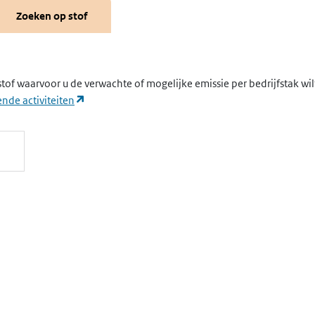
Zoeken op stof
stof waarvoor u de verwachte of mogelijke emissie per bedrijfstak wi
(opent in een nieuw tabblad)
nde activiteiten