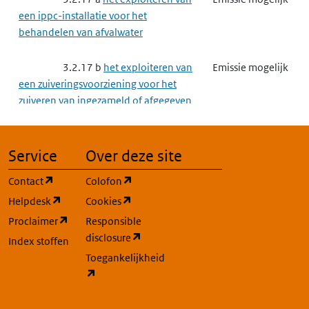
een ippc-installatie voor het
behandelen van afvalwater
3.2.17 b
het exploiteren van
Emissie mogelijk
een zuiveringsvoorziening voor het
zuiveren van ingezameld of afgegeven
afvalwater
3.2.23
Saneren van de bodem
Emissie mogelijk
Service
Over deze site
(opent in een nieuw tabblad)
(opent in een nieuw tabblad)
Contact
Colofon
3.3
Complexe bedrijven
Emissie mogelijk
(opent in een nieuw tabblad)
(opent in een nieuw tabblad)
Helpdesk
Cookies
(opent in een nieuw tabblad)
Proclaimer
Responsible
3.3.2
Grootschalige
Emissie mogelijk
(opent in een nieuw tabblad)
disclosure
Energieopwekking
Index stoffen
Toegankelijkheid
(opent in een nieuw tabblad)
3.3.3
Raffinaderij
Emissie mogelijk