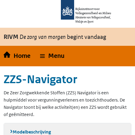
Overslaan en naar de inhoud gaan
Direct naar de hoofdnavigatie
Rijksinstituut voor
Volksgezondheid en Milieu
Ministerie van Volksgezondheid,
Welzijn en Sport
RIVM
De zorg van morgen
begint vandaag
Home
Menu
ZZS-Navigator
De Zeer Zorgwekkende Stoffen (ZZS) Navigator is een
hulpmiddel voor vergunningverleners en toezichthouders. De
Navigator toont bij welke activiteit(en) een ZZS wordt gebruikt
of geëmitteerd.
Modelbeschrijving