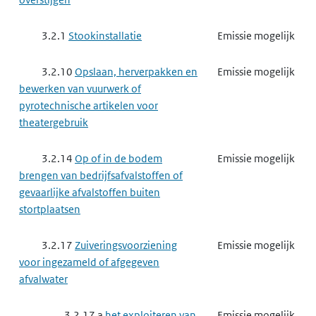
3.2.1
Stookinstallatie
Emissie mogelijk
3.2.10
Opslaan, herverpakken en
Emissie mogelijk
bewerken van vuurwerk of
pyrotechnische artikelen voor
theatergebruik
3.2.14
Op of in de bodem
Emissie mogelijk
brengen van bedrijfsafvalstoffen of
gevaarlijke afvalstoffen buiten
stortplaatsen
3.2.17
Zuiveringsvoorziening
Emissie mogelijk
voor ingezameld of afgegeven
afvalwater
3.2.17 a
het exploiteren van
Emissie mogelijk