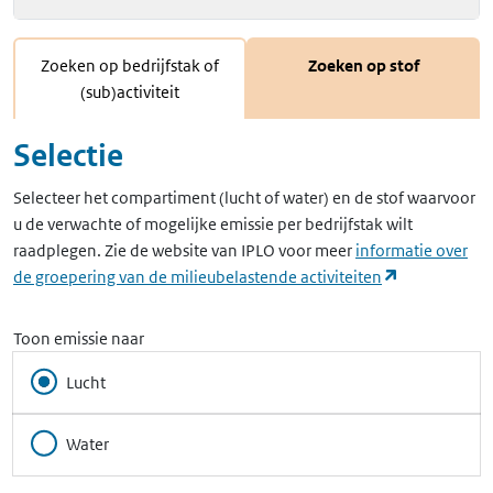
Zoeken op bedrijfstak of
Zoeken op stof
(sub)activiteit
Selectie
Selecteer het compartiment (lucht of water) en de stof waarvoor
u de verwachte of mogelijke emissie per bedrijfstak wilt
raadplegen. Zie de website van IPLO voor meer
informatie over
(opent in ee
de groepering van de milieubelastende activiteiten
Toon emissie naar
Lucht
Water