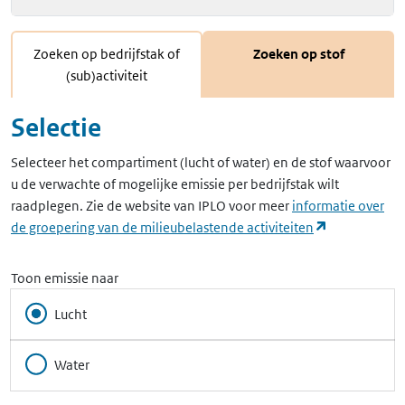
Zoeken op bedrijfstak of
Zoeken op stof
(sub)activiteit
Selectie
Selecteer het compartiment (lucht of water) en de stof waarvoor
u de verwachte of mogelijke emissie per bedrijfstak wilt
raadplegen. Zie de website van IPLO voor meer
informatie over
(opent in ee
de groepering van de milieubelastende activiteiten
Toon emissie naar
Lucht
Water