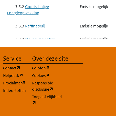
3.3.2
Grootschalige
Emissie mogelijk
Energieopwekking
3.3.3
Raffinaderij
Emissie mogelijk
3.3.4
Maken van cokes
Emissie mogelijk
3.3.5
Vergassen of vloeibaar
Emissie mogelijk
Service
Over deze site
maken van steenkool of andere
brandstoffen
(opent in een nieuw tabblad)
(opent in een nieuw tabblad)
Contact
Colofon
(opent in een nieuw tabblad)
(opent in een nieuw tabblad)
Helpdesk
Cookies
3.3.6
Basismetaal
Gebruik mogelijk
(opent in een nieuw tabblad)
Proclaimer
Responsible
(opent in een nieuw tabblad)
disclosure
Index stoffen
3.3.7
Complexe minerale
Emissie mogelijk
Toegankelijkheid
industrie
(opent in een nieuw tabblad)
3.3.7 a
het exploiteren van
Emissie mogelijk