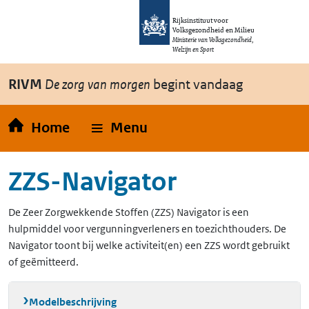
Overslaan en naar de inhoud gaan
Direct naar de hoofdnavigatie
Rijksinstituut voor
Volksgezondheid en Milieu
Ministerie van Volksgezondheid,
Welzijn en Sport
RIVM
De zorg van morgen
begint vandaag
Home
Menu
ZZS-Navigator
De Zeer Zorgwekkende Stoffen (ZZS) Navigator is een
hulpmiddel voor vergunningverleners en toezichthouders. De
Navigator toont bij welke activiteit(en) een ZZS wordt gebruikt
of geëmitteerd.
Modelbeschrijving