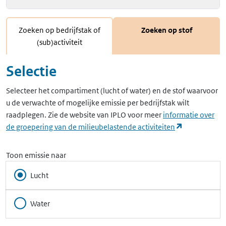
Zoeken op bedrijfstak of
Zoeken op stof
(sub)activiteit
Selectie
Selecteer het compartiment (lucht of water) en de stof waarvoor
u de verwachte of mogelijke emissie per bedrijfstak wilt
raadplegen. Zie de website van IPLO voor meer
informatie over
(opent in ee
de groepering van de milieubelastende activiteiten
Toon emissie naar
Lucht
Water