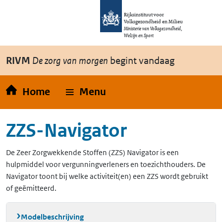
Overslaan en naar de inhoud gaan
Direct naar de hoofdnavigatie
Rijksinstituut voor
Volksgezondheid en Milieu
Ministerie van Volksgezondheid,
Welzijn en Sport
RIVM
De zorg van morgen
begint vandaag
Home
Menu
ZZS-Navigator
De Zeer Zorgwekkende Stoffen (ZZS) Navigator is een
hulpmiddel voor vergunningverleners en toezichthouders. De
Navigator toont bij welke activiteit(en) een ZZS wordt gebruikt
of geëmitteerd.
Modelbeschrijving