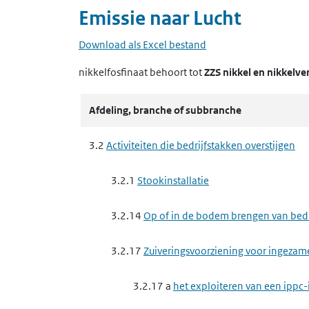
Emissie naar
Lucht
Download als Excel bestand
nikkelfosfinaat
behoort tot
ZZS nikkel en nikkelv
Afdeling, branche of subbranche
3.2
Activiteiten die bedrijfstakken overstijgen
3.2.1
Stookinstallatie
3.2.14
Op of in de bodem brengen van bedrij
3.2.17
Zuiveringsvoorziening voor ingezam
3.2.17 a
het exploiteren van een ippc-