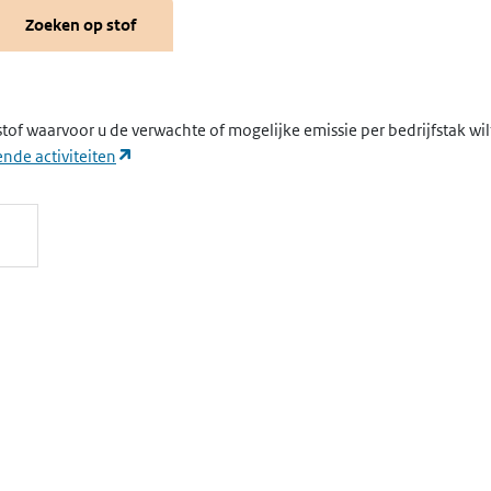
Zoeken op stof
stof waarvoor u de verwachte of mogelijke emissie per bedrijfstak wi
(opent in een nieuw tabblad)
nde activiteiten