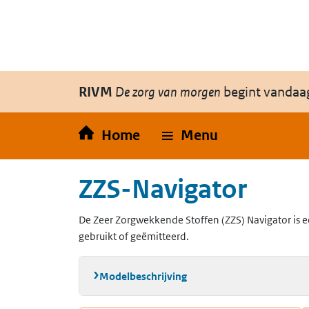
Overslaan en naar de inhoud gaan
Direct naar de hoofdnavigatie
RIVM
De zorg van morgen
begint vandaa
Home
Menu
ZZS-Navigator
De Zeer Zorgwekkende Stoffen (ZZS) Navigator is e
gebruikt of geëmitteerd.
Modelbeschrijving