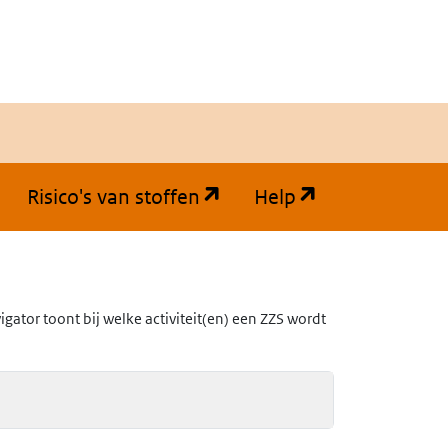
(opent in een nieuw tabb
(opent in een
Risico's van stoffen
Help
ator toont bij welke activiteit(en) een ZZS wordt