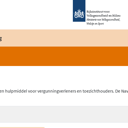
Rijksinstituut voor
Volksgezondheid en Milieu
Ministerie van Volksgezondheid,
Welzijn en Sport
g
en hulpmiddel voor vergunningverleners en toezichthouders. De Navig