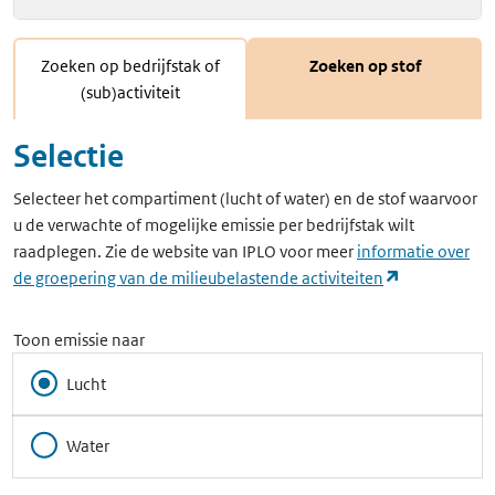
Zoeken op bedrijfstak of
Zoeken op stof
(sub)activiteit
Selectie
Selecteer het compartiment (lucht of water) en de stof waarvoor
u de verwachte of mogelijke emissie per bedrijfstak wilt
raadplegen. Zie de website van IPLO voor meer
informatie over
(opent in ee
de groepering van de milieubelastende activiteiten
Toon emissie naar
Lucht
Water