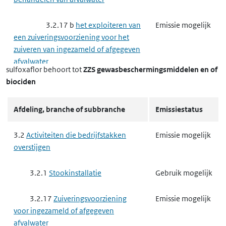
3.2.17 b
het exploiteren van
Emissie mogelijk
een zuiveringsvoorziening voor het
zuiveren van ingezameld of afgegeven
afvalwater
sulfoxaflor
behoort tot
ZZS gewasbeschermingsmiddelen en of
biociden
3.3
Complexe bedrijven
Emissie mogelijk
Afdeling, branche of subbranche
Emissiestatus
3.3.3
Raffinaderij
Gebruik mogelijk
3.2
Activiteiten die bedrijfstakken
Emissie mogelijk
3.3.5
Vergassen of vloeibaar
Emissie mogelijk
overstijgen
maken van steenkool of andere
brandstoffen
3.2.1
Stookinstallatie
Gebruik mogelijk
3.3.7
Complexe minerale
Emissie mogelijk
3.2.17
Zuiveringsvoorziening
Emissie mogelijk
industrie
voor ingezameld of afgegeven
afvalwater