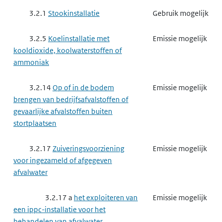
3.2.1
Stookinstallatie
Gebruik mogelijk
3.2.5
Koelinstallatie met
Emissie mogelijk
kooldioxide, koolwaterstoffen of
ammoniak
3.2.14
Op of in de bodem
Emissie mogelijk
brengen van bedrijfsafvalstoffen of
gevaarlijke afvalstoffen buiten
stortplaatsen
3.2.17
Zuiveringsvoorziening
Emissie mogelijk
voor ingezameld of afgegeven
afvalwater
3.2.17 a
het exploiteren van
Emissie mogelijk
een ippc-installatie voor het
behandelen van afvalwater