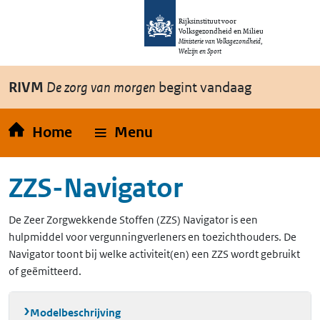
Overslaan en naar de inhoud gaan
Direct naar de hoofdnavigatie
Rijksinstituut voor
Volksgezondheid en Milieu
Ministerie van Volksgezondheid,
Welzijn en Sport
RIVM
De zorg van morgen
begint vandaag
Home
Menu
ZZS-Navigator
De Zeer Zorgwekkende Stoffen (ZZS) Navigator is een
hulpmiddel voor vergunningverleners en toezichthouders. De
Navigator toont bij welke activiteit(en) een ZZS wordt gebruikt
of geëmitteerd.
Modelbeschrijving