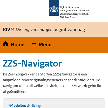
Overslaan en naar de inhoud gaan
Direct naar de hoofdnavigatie
Rijksinstituut voor
Volksgezondheid en Milieu
Ministerie van Volksgezondheid,
Welzijn en Sport
RIVM
De zorg van morgen
begint vandaag
Home
Menu
ZZS-Navigator
De Zeer Zorgwekkende Stoffen (ZZS) Navigator is een
hulpmiddel voor vergunningverleners en toezichthouders. De
Navigator toont bij welke activiteit(en) een ZZS wordt gebruikt
of geëmitteerd.
Modelbeschrijving