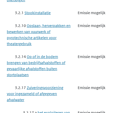
3.2.1
Stookinstallatie
Emissie mogelijk
3.2.10
Opslaan, herverpakken en
Emissie mogelijk
bewerken van vuurwerk of
pyrotechnische artikelen voor
theatergebruik
3.2.14
Op of in de bodem
Emissie mogelijk
brengen van bedrijfsafvalstoffen of
gevaarlijke afvalstoffen buiten
stortplaatsen
3.2.17
Zuiveringsvoorziening
Emissie mogelijk
voor ingezameld of afgegeven
afvalwater
3.2.17 a
het exploiteren van
Emissie mogelijk