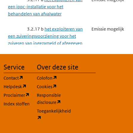
een ippc-installatie voor het
behandelen van afvalwater
3.2.17 b
het exploiteren van
Emissie mogelijk
een zuiveringsvoorziening voor het
zuiveren van ingezameld of afgegeven
afvalwater
3.2.23
Saneren van de bodem
Emissie mogelijk
Service
Over deze site
(opent in een nieuw tabblad)
(opent in een nieuw tabblad)
Contact
Colofon
3.3
Complexe bedrijven
Emissie mogelijk
(opent in een nieuw tabblad)
(opent in een nieuw tabblad)
Helpdesk
Cookies
(opent in een nieuw tabblad)
Proclaimer
Responsible
3.3.2
Grootschalige
Emissie mogelijk
(opent in een nieuw tabblad)
disclosure
Energieopwekking
Index stoffen
Toegankelijkheid
(opent in een nieuw tabblad)
3.3.3
Raffinaderij
Emissie mogelijk