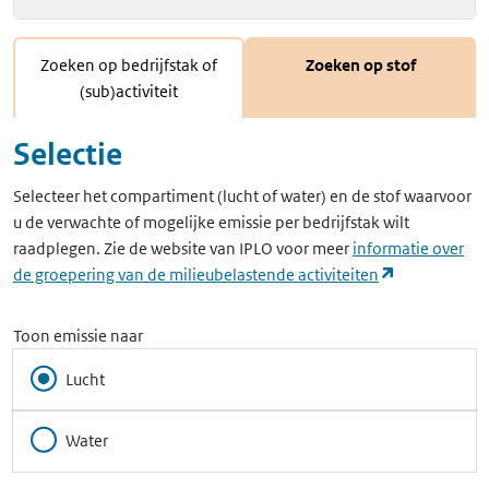
Zoeken op bedrijfstak of
Zoeken op stof
(sub)activiteit
Selectie
Selecteer het compartiment (lucht of water) en de stof waarvoor
u de verwachte of mogelijke emissie per bedrijfstak wilt
raadplegen. Zie de website van IPLO voor meer
informatie over
(opent in ee
de groepering van de milieubelastende activiteiten
Toon emissie naar
Lucht
Water