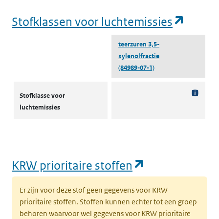
(opent
Stofklassen voor luchtemissies
teerzuren 3,5-
xylenolfractie
(84989-07-1)
Stofklassen voor luchtemissies
Stofklasse voor
luchtemissies
(opent in een
KRW prioritaire stoffen
Er zijn voor deze stof geen gegevens voor KRW
prioritaire stoffen. Stoffen kunnen echter tot een groep
behoren waarvoor wel gegevens voor KRW prioritaire