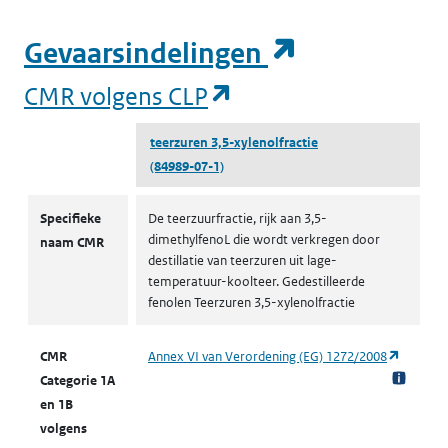
(opent in e
Gevaarsindelingen
(opent in een nieuw
CMR volgens CLP
teerzuren 3,5-xylenolfractie
(84989-07-1)
CMR volgens CLP
Specifieke
De teerzuurfractie, rijk aan 3,5-
dimethylfenoL die wordt verkregen door
naam CMR
destillatie van teerzuren uit lage-
temperatuur-koolteer. Gedestilleerde
fenolen Teerzuren 3,5-xylenolfractie
(opent i
CMR
Annex VI van Verordening (EG) 1272/2008
Categorie 1A
en 1B
volgens