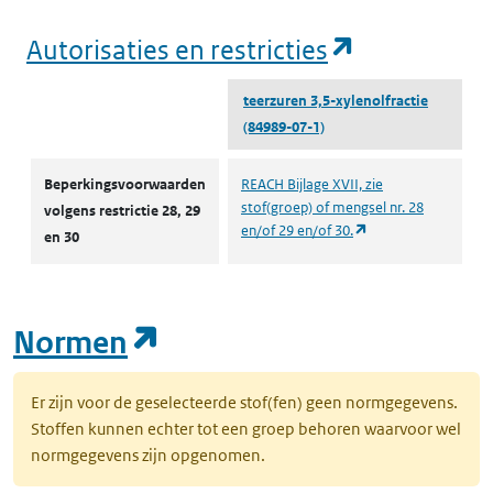
(opent in e
Autorisaties en restricties
teerzuren 3,5-xylenolfractie
(84989-07-1)
Autorisaties en restricties
Beperkingsvoorwaarden
REACH Bijlage XVII, zie
stof(groep) of mengsel nr. 28
volgens restrictie 28, 29
(opent in een nieuw
en/of 29 en/of 30.
en 30
(opent in een nieuw tab
Normen
Er zijn voor de geselecteerde stof(fen) geen normgegevens.
Stoffen kunnen echter tot een groep behoren waarvoor wel
normgegevens zijn opgenomen.