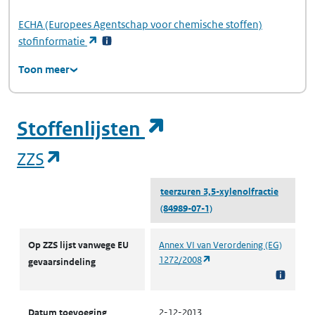
ECHA
(Europees Agentschap voor chemische stoffen)
(opent in een nieuw tabblad)
stofinformatie
Toon meer
(opent in een ni
Stoffenlijsten
(opent in een nieuw tabblad)
ZZS
teerzuren 3,5-xylenolfractie
(84989-07-1)
ZZS
Op ZZS lijst vanwege EU
Annex VI van Verordening (EG)
(opent in een nieuw tabbl
1272/2008
gevaarsindeling
Datum toevoeging
2-12-2013