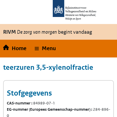
Overslaan en naar de inhoud gaan
Direct naar de hoofdnavigatie
Rijksinstituut voor
Volksgezondheid en Milieu
Ministerie van Volksgezondheid,
Welzijn en Sport
RIVM
De zorg van morgen
begint vandaag
Home
Menu
teerzuren 3,5-xylenolfractie
Stofgegevens
CAS-nummer
84989-07-1
EG-nummer
(Europees Gemeenschap-nummer)
284-896-
0