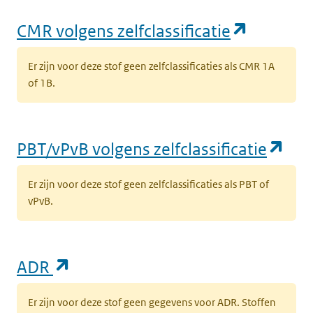
(opent i
CMR volgens zelfclassificatie
Er zijn voor deze stof geen zelfclassificaties als CMR 1A
of 1B.
(op
PBT/vPvB volgens zelfclassificatie
Er zijn voor deze stof geen zelfclassificaties als PBT of
vPvB.
(opent in een nieuw tabblad)
ADR
Er zijn voor deze stof geen gegevens voor ADR. Stoffen