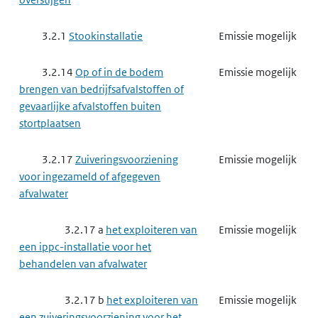
3.2.1
Stookinstallatie
Emissie mogelijk
3.2.14
Op of in de bodem
Emissie mogelijk
brengen van bedrijfsafvalstoffen of
gevaarlijke afvalstoffen buiten
stortplaatsen
3.2.17
Zuiveringsvoorziening
Emissie mogelijk
voor ingezameld of afgegeven
afvalwater
3.2.17 a
het exploiteren van
Emissie mogelijk
een ippc-installatie voor het
behandelen van afvalwater
3.2.17 b
het exploiteren van
Emissie mogelijk
een zuiveringsvoorziening voor het