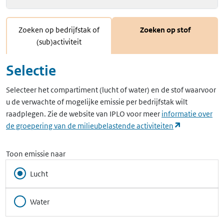
Zoeken op bedrijfstak of
Zoeken op stof
(sub)activiteit
Selectie
Selecteer het compartiment (lucht of water) en de stof waarvoor
u de verwachte of mogelijke emissie per bedrijfstak wilt
raadplegen. Zie de website van IPLO voor meer
informatie over
(opent in ee
de groepering van de milieubelastende activiteiten
Toon emissie naar
Lucht
Water