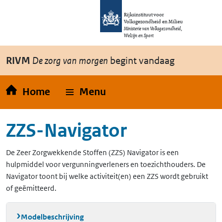
Overslaan en naar de inhoud gaan
Direct naar de hoofdnavigatie
Rijksinstituut voor
Volksgezondheid en Milieu
Ministerie van Volksgezondheid,
Welzijn en Sport
RIVM
De zorg van morgen
begint vandaag
Home
Menu
ZZS-Navigator
De Zeer Zorgwekkende Stoffen (ZZS) Navigator is een
hulpmiddel voor vergunningverleners en toezichthouders. De
Navigator toont bij welke activiteit(en) een ZZS wordt gebruikt
of geëmitteerd.
Modelbeschrijving