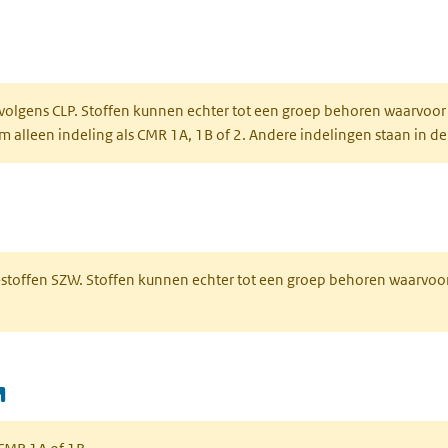
ent in een nieuw tabblad)
een nieuw tabblad)
 volgens CLP. Stoffen kunnen echter tot een groep behoren waarvoor
alleen indeling als CMR 1A, 1B of 2. Andere indelingen staan in de
 een nieuw tabblad)
R-stoffen SZW. Stoffen kunnen echter tot een groep behoren waarvoo
(opent in een nieuw tabblad)