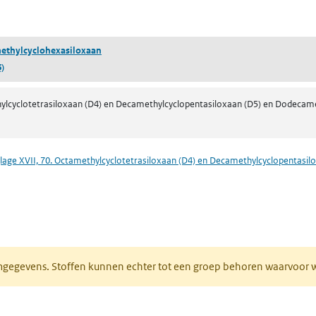
pent in een nieuw tabblad)
ethylcyclohexasiloxaan
)
lcyclotetrasiloxaan (D4) en Decamethylcyclopentasiloxaan (D5) en Dodecame
lage XVII, 70. Octamethylcyclotetrasiloxaan (D4) en Decamethylcyclopentasi
ieuw tabblad)
normgegevens. Stoffen kunnen echter tot een groep behoren waarvoo