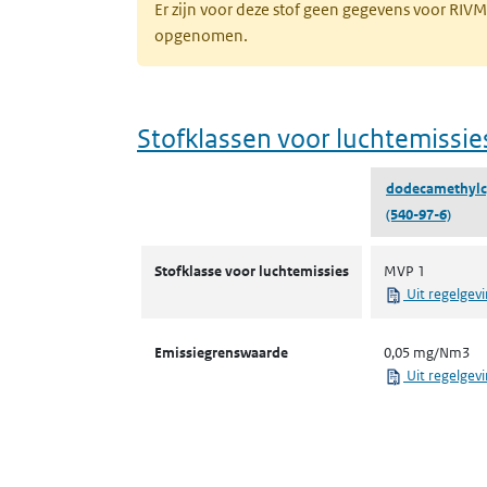
Er zijn voor deze stof geen gegevens voor RIV
opgenomen.
Stofklassen voor luchtemissie
dodecamethylc
(540-97-6)
Stofklassen voor luchtemissies
Stofklasse voor luchtemissies
MVP 1
Uit regelgev
Emissiegrenswaarde
0,05 mg/Nm3
Uit regelgev