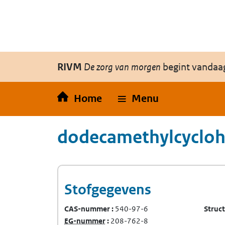
Overslaan en naar de inhoud gaan
Direct naar de hoofdnavigatie
RIVM
De zorg van morgen
begint vandaa
Home
Menu
dodecamethylcycloh
Stofgegevens
CAS-nummer
540-97-6
Struc
(Europees Gemeenschap-nummer)
EG-nummer
208-762-8