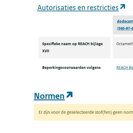
(o
Autorisaties en restricties
dodecam
(540-97-6
Autorisaties en restricties
Specifieke naam op REACH bijlage
Octamethy
XVII
Beperkingsvoorwaarden volgens
REACH Bij
(opent in een n
Normen
Er zijn voor de geselecteerde stof(fen) geen 