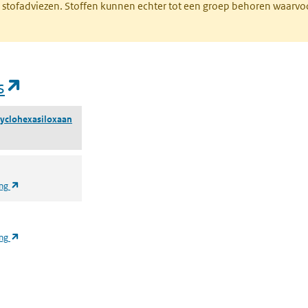
M stofadviezen. Stoffen kunnen echter tot een groep behoren waarvo
(opent in een nieuw tabblad)
s
yclohexasiloxaan
(opent in een nieuw tabblad)
ing
(opent in een nieuw tabblad)
ing