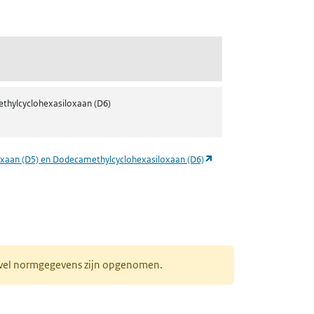
thylcyclohexasiloxaan (D6)
(opent in een nieuw tabb
loxaan (D5) en Dodecamethylcyclohexasiloxaan (D6)
r wel normgegevens zijn opgenomen.