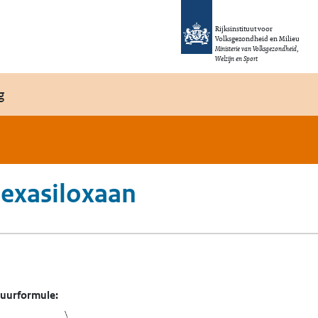
Rijksinstituut voor
Volksgezondheid en Milieu
Ministerie van Volksgezondheid,
Welzijn en Sport
g
exasiloxaan
tuurformule