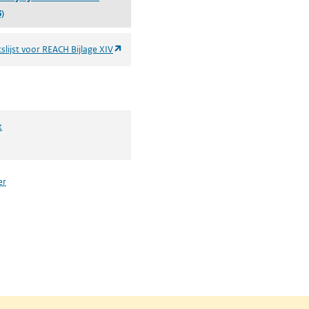
)
(opent in een nieuw tabblad)
slijst voor REACH Bijlage XIV
t
er
n een nieuw tabblad)