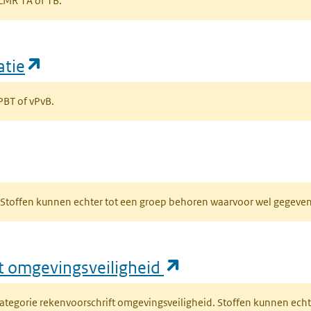
s CMR 1A of 1B.
(opent in een nieuw tabblad)
atie
 PBT of vPvB.
bblad)
R. Stoffen kunnen echter tot een groep behoren waarvoor wel gegev
(opent in een nie
ft omgevingsveiligheid
fcategorie rekenvoorschrift omgevingsveiligheid. Stoffen kunnen ec