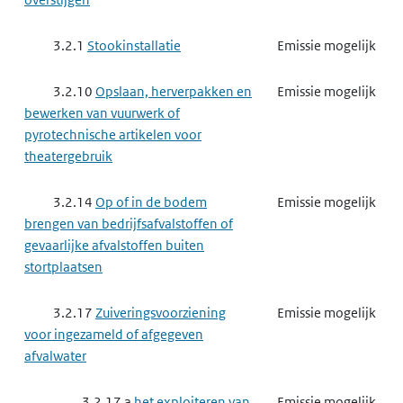
3.2.1
Stookinstallatie
Emissie mogelijk
3.2.10
Opslaan, herverpakken en
Emissie mogelijk
bewerken van vuurwerk of
pyrotechnische artikelen voor
theatergebruik
3.2.14
Op of in de bodem
Emissie mogelijk
brengen van bedrijfsafvalstoffen of
gevaarlijke afvalstoffen buiten
stortplaatsen
3.2.17
Zuiveringsvoorziening
Emissie mogelijk
voor ingezameld of afgegeven
afvalwater
3.2.17 a
het exploiteren van
Emissie mogelijk