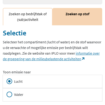
Zoeken op bedrijfstak of
Zoeken op stof
(sub)activiteit
Selectie
Selecteer het compartiment (lucht of water) en de stof waarvoor
u de verwachte of mogelijke emissie per bedrijfstak wilt
raadplegen. Zie de website van IPLO voor meer
informatie over
(opent in ee
de groepering van de milieubelastende activiteiten
Toon emissie naar
Lucht
Water