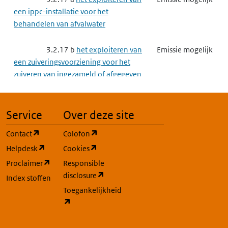
een ippc-installatie voor het
behandelen van afvalwater
3.2.17 b
het exploiteren van
Emissie mogelijk
een zuiveringsvoorziening voor het
zuiveren van ingezameld of afgegeven
afvalwater
3.2.23
Saneren van de bodem
Emissie mogelijk
Service
Over deze site
(opent in een nieuw tabblad)
(opent in een nieuw tabblad)
Contact
Colofon
3.3
Complexe bedrijven
Emissie mogelijk
(opent in een nieuw tabblad)
(opent in een nieuw tabblad)
Helpdesk
Cookies
(opent in een nieuw tabblad)
Proclaimer
Responsible
3.3.2
Grootschalige
Emissie mogelijk
(opent in een nieuw tabblad)
disclosure
Energieopwekking
Index stoffen
Toegankelijkheid
(opent in een nieuw tabblad)
3.3.3
Raffinaderij
Emissie mogelijk