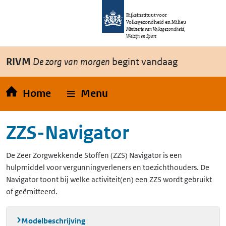
Overslaan en naar de inhoud gaan
Direct naar de hoofdnavigatie
Rijksinstituut voor
Volksgezondheid en Milieu
Ministerie van Volksgezondheid,
Welzijn en Sport
RIVM
De zorg van morgen
begint vandaag
Home
Menu
ZZS-Navigator
De Zeer Zorgwekkende Stoffen (ZZS) Navigator is een
hulpmiddel voor vergunningverleners en toezichthouders. De
Navigator toont bij welke activiteit(en) een ZZS wordt gebruikt
of geëmitteerd.
Modelbeschrijving