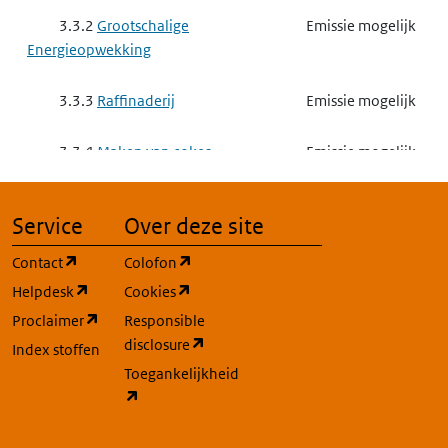
3.3.2
Grootschalige
Emissie mogelijk
Energieopwekking
3.3.3
Raffinaderij
Emissie mogelijk
3.3.4
Maken van cokes
Emissie mogelijk
3.3.5
Vergassen of vloeibaar
Emissie mogelijk
Service
Over deze site
maken van steenkool of andere
brandstoffen
(opent in een nieuw tabblad)
(opent in een nieuw tabblad)
Contact
Colofon
(opent in een nieuw tabblad)
(opent in een nieuw tabblad)
Helpdesk
Cookies
3.3.6
Basismetaal
Gebruik mogelijk
(opent in een nieuw tabblad)
Proclaimer
Responsible
(opent in een nieuw tabblad)
disclosure
Index stoffen
3.3.7
Complexe minerale
Emissie mogelijk
Toegankelijkheid
industrie
(opent in een nieuw tabblad)
3.3.7 a
het exploiteren van
Emissie mogelijk