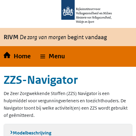
Overslaan en naar de inhoud gaan
Direct naar de hoofdnavigatie
Rijksinstituut voor
Volksgezondheid en Milieu
Ministerie van Volksgezondheid,
Welzijn en Sport
RIVM
De zorg van morgen
begint vandaag
Home
Menu
ZZS-Navigator
De Zeer Zorgwekkende Stoffen (ZZS) Navigator is een
hulpmiddel voor vergunningverleners en toezichthouders. De
Navigator toont bij welke activiteit(en) een ZZS wordt gebruikt
of geëmitteerd.
Modelbeschrijving