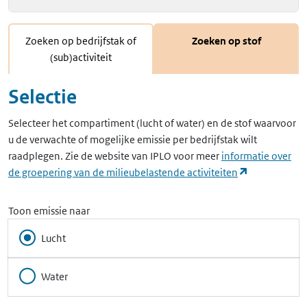
Zoeken op bedrijfstak of
Zoeken op stof
(sub)activiteit
Selectie
Selecteer het compartiment (lucht of water) en de stof waarvoor
u de verwachte of mogelijke emissie per bedrijfstak wilt
raadplegen. Zie de website van IPLO voor meer
informatie over
(opent in ee
de groepering van de milieubelastende activiteiten
Toon emissie naar
Lucht
Water