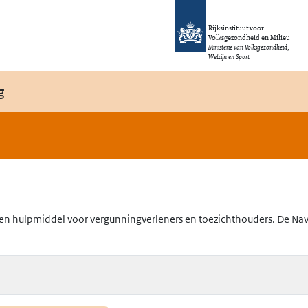
Rijksinstituut voor
Volksgezondheid en Milieu
Ministerie van Volksgezondheid,
Welzijn en Sport
g
en hulpmiddel voor vergunningverleners en toezichthouders. De Navig