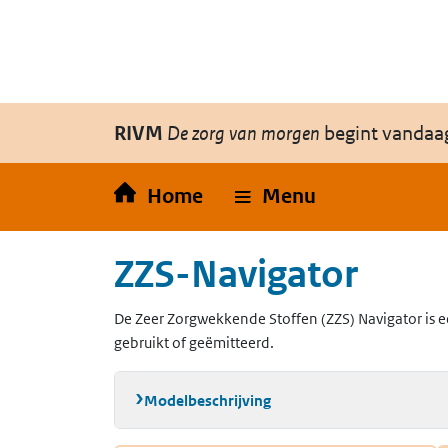
Overslaan en naar de inhoud gaan
Direct naar de hoofdnavigatie
RIVM
De zorg van morgen
begint vandaa
Home
Menu
ZZS-Navigator
De Zeer Zorgwekkende Stoffen (ZZS) Navigator is e
gebruikt of geëmitteerd.
Modelbeschrijving