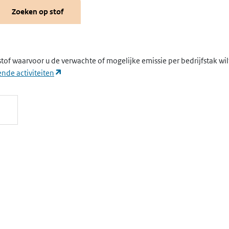
Zoeken op stof
stof waarvoor u de verwachte of mogelijke emissie per bedrijfstak wi
(opent in een nieuw tabblad)
nde activiteiten