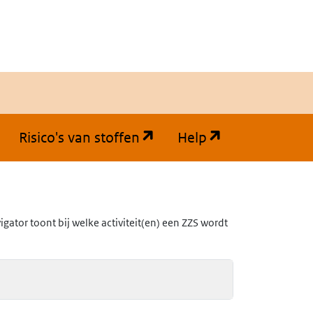
(opent in een nieuw tabb
(opent in een
Risico's van stoffen
Help
ator toont bij welke activiteit(en) een ZZS wordt