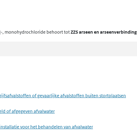
l]-, monohydrochloride
behoort tot
ZZS arseen en arseenverbindin
fsafvalstoffen of gevaarlijke afvalstoffen buiten stortplaatsen
eld of afgegeven afvalwater
installatie voor het behandelen van afvalwater