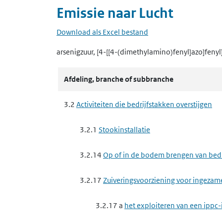
Emissie naar
Lucht
Download als Excel bestand
arsenigzuur, [4-[[4-(dimethylamino)fenyl]azo]feny
Afdeling, branche of subbranche
3.2
Activiteiten die bedrijfstakken overstijgen
3.2.1
Stookinstallatie
3.2.14
Op of in de bodem brengen van bedrij
3.2.17
Zuiveringsvoorziening voor ingezam
3.2.17 a
het exploiteren van een ippc-