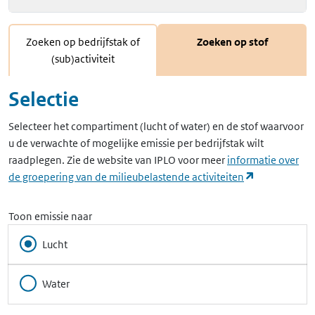
Zoeken op bedrijfstak of
Zoeken op stof
(sub)activiteit
Selectie
Selecteer het compartiment (lucht of water) en de stof waarvoor
u de verwachte of mogelijke emissie per bedrijfstak wilt
raadplegen. Zie de website van IPLO voor meer
informatie over
(opent in ee
de groepering van de milieubelastende activiteiten
Toon emissie naar
Lucht
Water