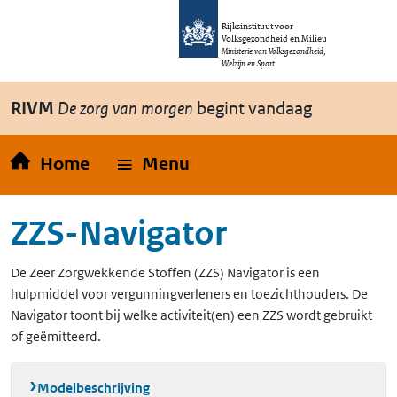
Overslaan en naar de inhoud gaan
Direct naar de hoofdnavigatie
Rijksinstituut voor
Volksgezondheid en Milieu
Ministerie van Volksgezondheid,
Welzijn en Sport
RIVM
De zorg van morgen
begint vandaag
Home
Menu
ZZS-Navigator
De Zeer Zorgwekkende Stoffen (ZZS) Navigator is een
hulpmiddel voor vergunningverleners en toezichthouders. De
Navigator toont bij welke activiteit(en) een ZZS wordt gebruikt
of geëmitteerd.
Modelbeschrijving