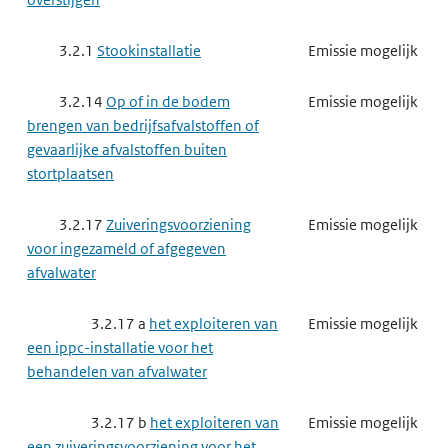
3.2.1
Stookinstallatie
Emissie mogelijk
3.2.14
Op of in de bodem
Emissie mogelijk
brengen van bedrijfsafvalstoffen of
gevaarlijke afvalstoffen buiten
stortplaatsen
3.2.17
Zuiveringsvoorziening
Emissie mogelijk
voor ingezameld of afgegeven
afvalwater
3.2.17 a
het exploiteren van
Emissie mogelijk
een ippc-installatie voor het
behandelen van afvalwater
3.2.17 b
het exploiteren van
Emissie mogelijk
een zuiveringsvoorziening voor het