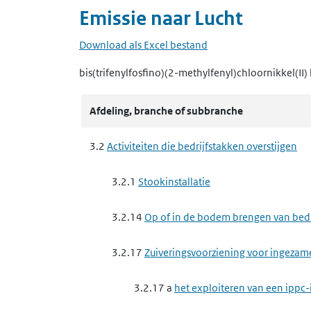
Emissie naar
Lucht
Download als Excel bestand
bis(trifenylfosfino)(2-methylfenyl)chloornikkel(II)
Afdeling, branche of subbranche
3.2
Activiteiten die bedrijfstakken overstijgen
3.2.1
Stookinstallatie
3.2.14
Op of in de bodem brengen van bedrij
3.2.17
Zuiveringsvoorziening voor ingezam
3.2.17 a
het exploiteren van een ippc-