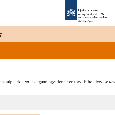
Rijksinstituut voor
Volksgezondheid en Milieu
Ministerie van Volksgezondheid,
Welzijn en Sport
g
en hulpmiddel voor vergunningverleners en toezichthouders. De Navig