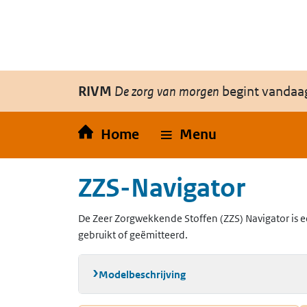
Overslaan en naar de inhoud gaan
Direct naar de hoofdnavigatie
RIVM
De zorg van morgen
begint vandaa
Home
Menu
ZZS-Navigator
De Zeer Zorgwekkende Stoffen (ZZS) Navigator is e
gebruikt of geëmitteerd.
Modelbeschrijving