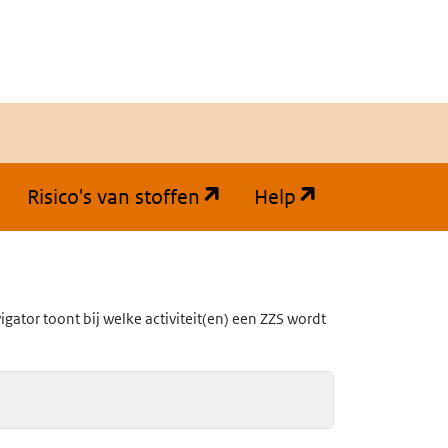
(opent in een nieuw tabb
(opent in een
Risico's van stoffen
Help
ator toont bij welke activiteit(en) een ZZS wordt