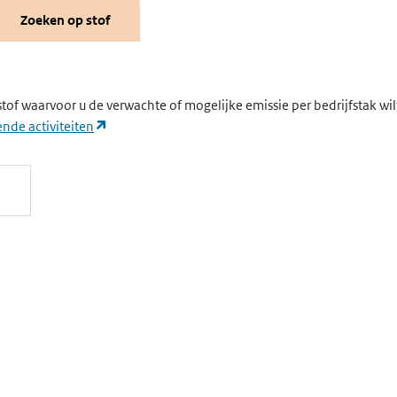
Zoeken op stof
stof waarvoor u de verwachte of mogelijke emissie per bedrijfstak wi
(opent in een nieuw tabblad)
nde activiteiten