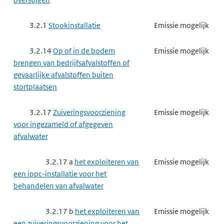
3.2.1
Stookinstallatie
Emissie mogelijk
3.2.14
Op of in de bodem
Emissie mogelijk
brengen van bedrijfsafvalstoffen of
gevaarlijke afvalstoffen buiten
stortplaatsen
3.2.17
Zuiveringsvoorziening
Emissie mogelijk
voor ingezameld of afgegeven
afvalwater
3.2.17 a
het exploiteren van
Emissie mogelijk
een ippc-installatie voor het
behandelen van afvalwater
3.2.17 b
het exploiteren van
Emissie mogelijk
een zuiveringsvoorziening voor het