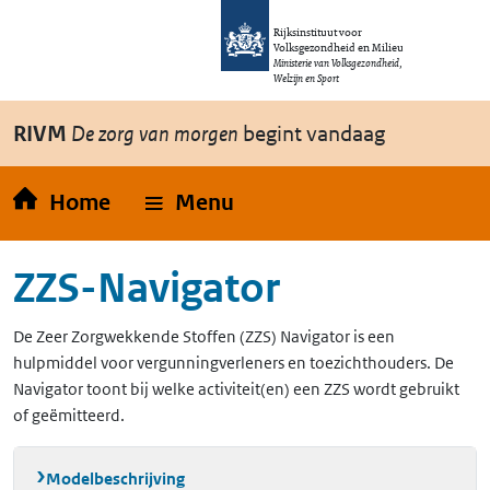
Overslaan en naar de inhoud gaan
Direct naar de hoofdnavigatie
Rijksinstituut voor
Volksgezondheid en Milieu
Ministerie van Volksgezondheid,
Welzijn en Sport
RIVM
De zorg van morgen
begint vandaag
Home
Menu
ZZS-Navigator
De Zeer Zorgwekkende Stoffen (ZZS) Navigator is een
hulpmiddel voor vergunningverleners en toezichthouders. De
Navigator toont bij welke activiteit(en) een ZZS wordt gebruikt
of geëmitteerd.
Modelbeschrijving