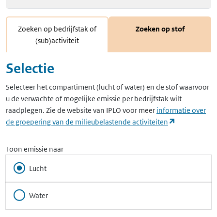
Zoeken op bedrijfstak of
Zoeken op stof
(sub)activiteit
Selectie
Selecteer het compartiment (lucht of water) en de stof waarvoor
u de verwachte of mogelijke emissie per bedrijfstak wilt
raadplegen. Zie de website van IPLO voor meer
informatie over
(opent in ee
de groepering van de milieubelastende activiteiten
Toon emissie naar
Lucht
Water