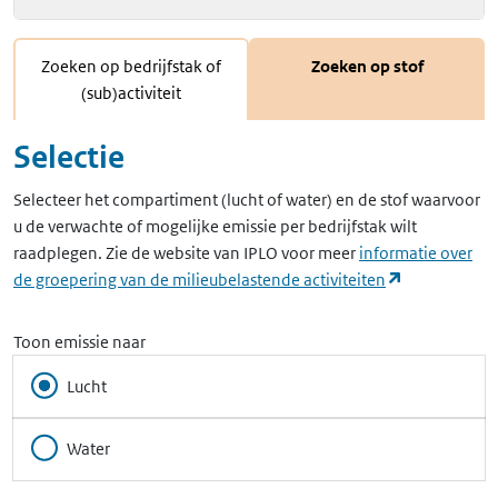
Zoeken op bedrijfstak of
Zoeken op stof
(sub)activiteit
Selectie
Selecteer het compartiment (lucht of water) en de stof waarvoor
u de verwachte of mogelijke emissie per bedrijfstak wilt
raadplegen. Zie de website van IPLO voor meer
informatie over
(opent in ee
de groepering van de milieubelastende activiteiten
Toon emissie naar
Lucht
Water