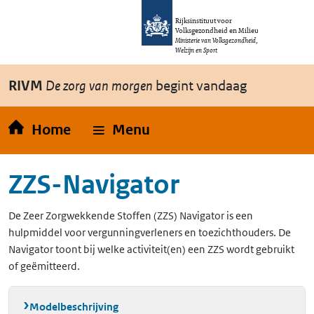
Overslaan en naar de inhoud gaan
Direct naar de hoofdnavigatie
Rijksinstituut voor
Volksgezondheid en Milieu
Ministerie van Volksgezondheid,
Welzijn en Sport
RIVM
De zorg van morgen
begint vandaag
Home
Menu
ZZS-Navigator
De Zeer Zorgwekkende Stoffen (ZZS) Navigator is een
hulpmiddel voor vergunningverleners en toezichthouders. De
Navigator toont bij welke activiteit(en) een ZZS wordt gebruikt
of geëmitteerd.
Modelbeschrijving