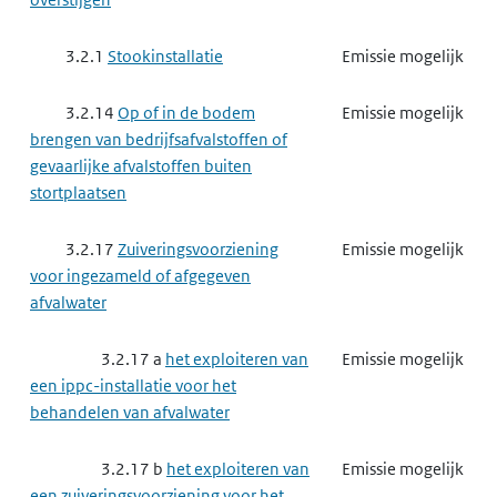
3.2.1
Stookinstallatie
Emissie mogelijk
3.2.14
Op of in de bodem
Emissie mogelijk
brengen van bedrijfsafvalstoffen of
gevaarlijke afvalstoffen buiten
stortplaatsen
3.2.17
Zuiveringsvoorziening
Emissie mogelijk
voor ingezameld of afgegeven
afvalwater
3.2.17 a
het exploiteren van
Emissie mogelijk
een ippc-installatie voor het
behandelen van afvalwater
3.2.17 b
het exploiteren van
Emissie mogelijk
een zuiveringsvoorziening voor het