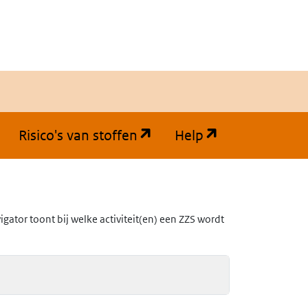
(opent in een nieuw tabb
(opent in een
Risico's van stoffen
Help
ator toont bij welke activiteit(en) een ZZS wordt