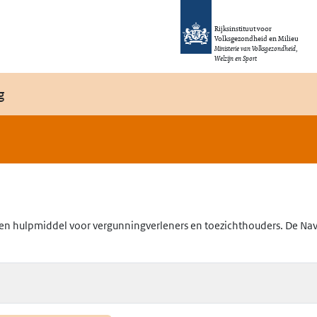
Rijksinstituut voor
Volksgezondheid en Milieu
Ministerie van Volksgezondheid,
Welzijn en Sport
g
en hulpmiddel voor vergunningverleners en toezichthouders. De Navig