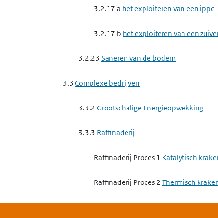
3.2.17 a
het exploiteren van een ippc-
3.2.17 b
het exploiteren van een zuive
3.2.23
Saneren van de bodem
3.3
Complexe bedrijven
3.3.2
Grootschalige Energieopwekking
3.3.3
Raffinaderij
Raffinaderij Proces 1
Katalytisch krake
Raffinaderij Proces 2
Thermisch krake
Raffinaderij Proces 6
Lekverliezen