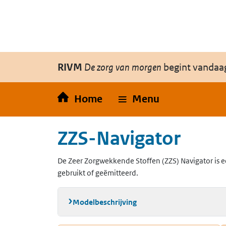
Overslaan en naar de inhoud gaan
Direct naar de hoofdnavigatie
RIVM
De zorg van morgen
begint vandaa
Home
Menu
ZZS-Navigator
De Zeer Zorgwekkende Stoffen (ZZS) Navigator is e
gebruikt of geëmitteerd.
Modelbeschrijving