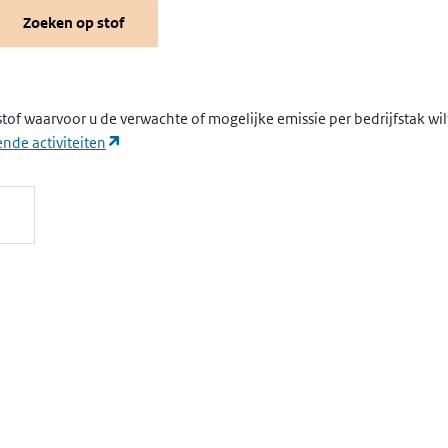
Zoeken op stof
stof waarvoor u de verwachte of mogelijke emissie per bedrijfstak wi
(opent in een nieuw tabblad)
nde activiteiten