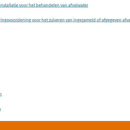
installatie voor het behandelen van afvalwater
ringsvoorziening voor het zuiveren van ingezameld of afgegeven afv
n
n