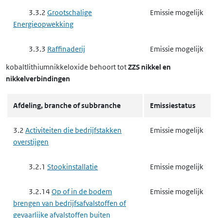
3.3.2
Grootschalige
Emissie mogelijk
Energieopwekking
3.3.3
Raffinaderij
Emissie mogelijk
kobaltlithiumnikkeloxide
behoort tot
ZZS nikkel en
3.3.6
Basismetaal
Emissie mogelijk
nikkelverbindingen
3.3.6 b
het exploiteren van
Emissie mogelijk
Afdeling, branche of subbranche
Emissiestatus
een ippc-installatie voor het maken
van ijzer of staal
3.2
Activiteiten die bedrijfstakken
Emissie mogelijk
overstijgen
3.3.6 c
het exploiteren van
Emissie mogelijk
een andere milieubelastende
3.2.1
Stookinstallatie
Emissie mogelijk
installatie voor het maken van ijzer of
staal
3.2.14
Op of in de bodem
Emissie mogelijk
brengen van bedrijfsafvalstoffen of
3.3.6 d
het exploiteren van
Emissie mogelijk
gevaarlijke afvalstoffen buiten