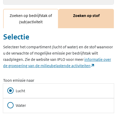
Zoeken op bedrijfstak of
Zoeken op stof
(sub)activiteit
Selectie
Selecteer het compartiment (lucht of water) en de stof waarvoor
u de verwachte of mogelijke emissie per bedrijfstak wilt
raadplegen. Zie de website van IPLO voor meer
informatie over
(opent in ee
de groepering van de milieubelastende activiteiten
Toon emissie naar
Lucht
Water