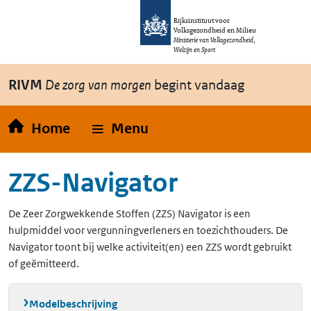
Overslaan en naar de inhoud gaan
Direct naar de hoofdnavigatie
Rijksinstituut voor
Volksgezondheid en Milieu
Ministerie van Volksgezondheid,
Welzijn en Sport
RIVM
De zorg van morgen
begint vandaag
Home
Menu
ZZS-Navigator
De Zeer Zorgwekkende Stoffen (ZZS) Navigator is een
hulpmiddel voor vergunningverleners en toezichthouders. De
Navigator toont bij welke activiteit(en) een ZZS wordt gebruikt
of geëmitteerd.
Modelbeschrijving