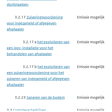
een ippc-installatie voor het
stortplaatsen
verwerken van ferrometalen door
warmwalsen, smeden met hamers of
3.2.17
Zuiveringsvoorziening
Emissie mogelijk
het aanbrengen van deklagen van
voor ingezameld of afgegeven
gesmolten metaal
afvalwater
3.3.6 e
het exploiteren van
Emissie mogelijk
3.2.17 a
het exploiteren van
Emissie mogelijk
een ippc-installatie voor het smelten
een ippc-installatie voor het
of gieten van ferrometalen
behandelen van afvalwater
3.3.6 f
het exploiteren van
Emissie mogelijk
3.2.17 b
het exploiteren van
Emissie mogelijk
een andere milieubelastende
een zuiveringsvoorziening voor het
installatie voor het smelten of gieten
zuiveren van ingezameld of afgegeven
van ferrometalen
afvalwater
3.3.6 g
het exploiteren van
Emissie mogelijk
3.2.23
Saneren van de bodem
Emissie mogelijk
een ippc-installatie voor het winnen
van ruwe non-ferrometalen uit erts,
3.3
Complexe bedrijven
Emissie mogelijk
concentraat of secundaire