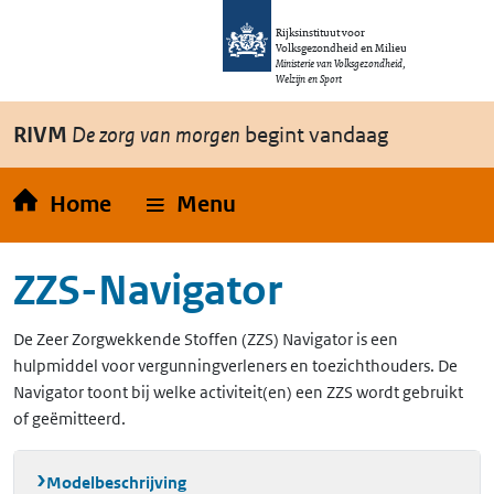
Overslaan en naar de inhoud gaan
Direct naar de hoofdnavigatie
Rijksinstituut voor
Volksgezondheid en Milieu
Ministerie van Volksgezondheid,
Welzijn en Sport
RIVM
De zorg van morgen
begint vandaag
Home
Menu
ZZS-Navigator
De Zeer Zorgwekkende Stoffen (ZZS) Navigator is een
hulpmiddel voor vergunningverleners en toezichthouders. De
Navigator toont bij welke activiteit(en) een ZZS wordt gebruikt
of geëmitteerd.
Modelbeschrijving