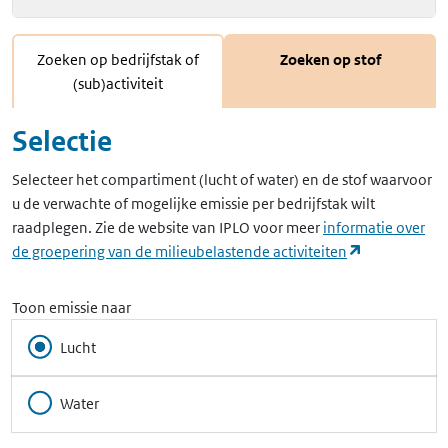
Zoeken op bedrijfstak of
Zoeken op stof
(sub)activiteit
Selectie
Selecteer het compartiment (lucht of water) en de stof waarvoor
u de verwachte of mogelijke emissie per bedrijfstak wilt
raadplegen. Zie de website van IPLO voor meer
informatie over
(opent in ee
de groepering van de milieubelastende activiteiten
Toon emissie naar
Lucht
Water