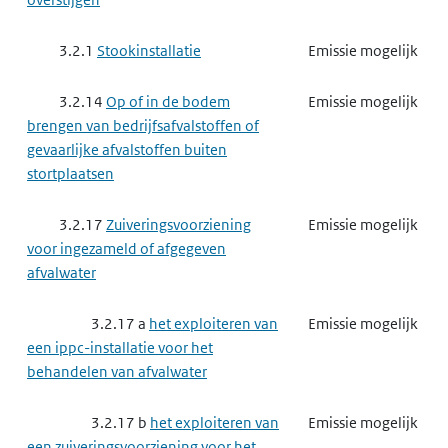
3.2.1
Stookinstallatie
Emissie mogelijk
3.2.14
Op of in de bodem
Emissie mogelijk
brengen van bedrijfsafvalstoffen of
gevaarlijke afvalstoffen buiten
stortplaatsen
3.2.17
Zuiveringsvoorziening
Emissie mogelijk
voor ingezameld of afgegeven
afvalwater
3.2.17 a
het exploiteren van
Emissie mogelijk
een ippc-installatie voor het
behandelen van afvalwater
3.2.17 b
het exploiteren van
Emissie mogelijk
een zuiveringsvoorziening voor het