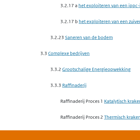
3.2.17 a
het exploiteren van een ippc-
3.2.17 b
het exploiteren van een zuive
3.2.23
Saneren van de bodem
3.3
Complexe bedrijven
3.3.2
Grootschalige Energieopwekking
3.3.3
Raffinaderij
Raffinaderij Proces 1
Katalytisch krake
Raffinaderij Proces 2
Thermisch krake
Raffinaderij Proces 6
Lekverliezen