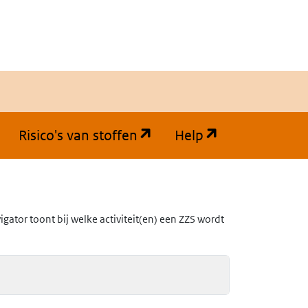
(opent in een nieuw tabb
(opent in een
Risico's van stoffen
Help
ator toont bij welke activiteit(en) een ZZS wordt