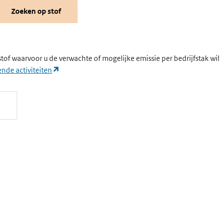
Zoeken op stof
stof waarvoor u de verwachte of mogelijke emissie per bedrijfstak wi
(opent in een nieuw tabblad)
nde activiteiten