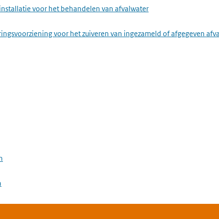
installatie voor het behandelen van afvalwater
ringsvoorziening voor het zuiveren van ingezameld of afgegeven afv
n
n