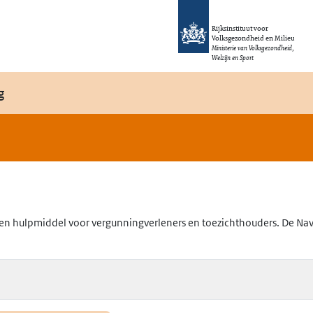
Rijksinstituut voor
Volksgezondheid en Milieu
Ministerie van Volksgezondheid,
Welzijn en Sport
g
en hulpmiddel voor vergunningverleners en toezichthouders. De Navig