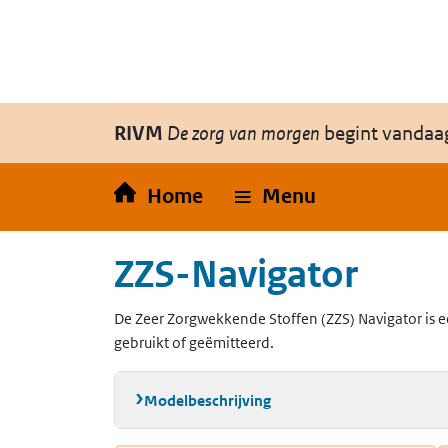
Overslaan en naar de inhoud gaan
Direct naar de hoofdnavigatie
RIVM
De zorg van morgen
begint vandaa
Home
Menu
ZZS-Navigator
De Zeer Zorgwekkende Stoffen (ZZS) Navigator is e
gebruikt of geëmitteerd.
Modelbeschrijving