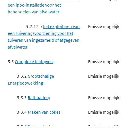
een ippc-installatie voor het
behandelen van afvalwater
3.3.8
Basischemie
Emissie mogelijk
3.2.17 b
het exploiteren van
Emissie mogelijk
3.3.8 a
het exploiteren van
Emissie mogelijk
een zuiveringsvoorziening voor het
een ippc-installatie voor het maken
zuiveren van ingezameld of afgegeven
van organisch-chemische producten
afvalwater
3.3.8 b
het exploiteren van
Emissie mogelijk
3.3
Complexe bedrijven
Emissie mogelijk
een ippc-installatie voor het maken
van anorganisch-chemische
3.3.2
Grootschalige
Emissie mogelijk
producten
Energieopwekking
3.3.8 c
het exploiteren van
Emissie mogelijk
3.3.3
Raffinaderij
Emissie mogelijk
een ippc-installatie voor het maken
van fosfaat-, stikstof- of
3.3.4
Maken van cokes
Emissie mogelijk
kaliumhoudende meststoffen
3.3.6
Basismetaal
Emissie mogelijk
3.3.8 d
het exploiteren van
Emissie mogelijk