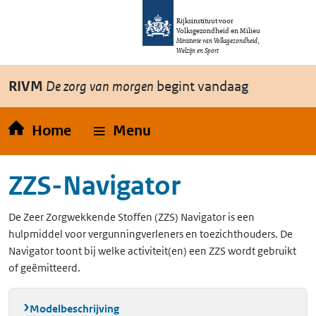
Overslaan en naar de inhoud gaan
Direct naar de hoofdnavigatie
Rijksinstituut voor
Volksgezondheid en Milieu
Ministerie van Volksgezondheid,
Welzijn en Sport
RIVM
De zorg van morgen
begint vandaag
Home
Menu
ZZS-Navigator
De Zeer Zorgwekkende Stoffen (ZZS) Navigator is een
hulpmiddel voor vergunningverleners en toezichthouders. De
Navigator toont bij welke activiteit(en) een ZZS wordt gebruikt
of geëmitteerd.
Modelbeschrijving