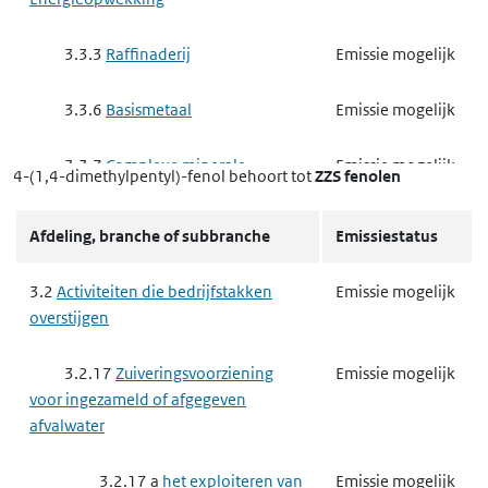
3.3.3
Raffinaderij
Emissie mogelijk
3.3.6
Basismetaal
Emissie mogelijk
3.3.7
Complexe minerale
Emissie mogelijk
4-(1,4-dimethylpentyl)-fenol
behoort tot
ZZS fenolen
industrie
Afdeling, branche of subbranche
Emissiestatus
3.3.7 a
het exploiteren van
Emissie mogelijk
een ippc-installatie voor het maken
3.2
Activiteiten die bedrijfstakken
Emissie mogelijk
van cement, cementklinkers,
overstijgen
ongebluste kalk en magnesiumoxide
3.2.17
Zuiveringsvoorziening
Emissie mogelijk
3.3.7 b
het exploiteren van
Emissie mogelijk
voor ingezameld of afgegeven
een andere milieubelastende
afvalwater
installatie voor het maken van
cement, cementklinkers, ongebluste
3.2.17 a
het exploiteren van
Emissie mogelijk
kalk en magnesiumoxide