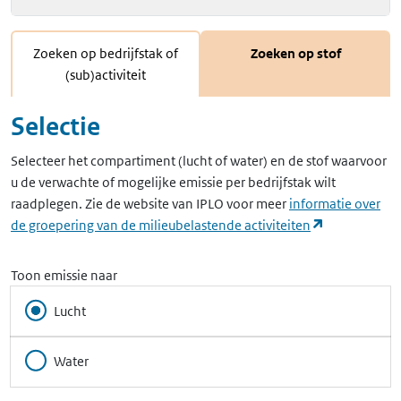
Zoeken op bedrijfstak of
Zoeken op stof
(sub)activiteit
Selectie
Selecteer het compartiment (lucht of water) en de stof waarvoor
u de verwachte of mogelijke emissie per bedrijfstak wilt
raadplegen. Zie de website van IPLO voor meer
informatie over
(opent in ee
de groepering van de milieubelastende activiteiten
Toon emissie naar
Lucht
Water