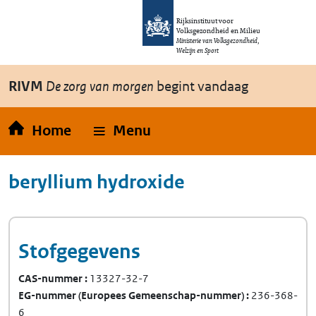
Overslaan en naar de inhoud gaan
Direct naar de hoofdnavigatie
Rijksinstituut voor
Volksgezondheid en Milieu
Ministerie van Volksgezondheid,
Welzijn en Sport
RIVM
De zorg van morgen
begint vandaag
Home
Menu
beryllium hydroxide
Stofgegevens
CAS-nummer
13327-32-7
EG-nummer
(Europees Gemeenschap-nummer)
236-368-
6