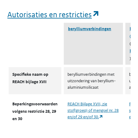
(opent in e
Autorisaties en restricties
berylliumverbindingen
bery
(133
(beh
bery
)
Autorisaties en restricties
Specifieke naam op
berylliumverbindingen met
bery
uitzondering van beryllium-
uitz
REACH bijlage XVII
aluminiumsilicaat
alum
Beperkingsvoorwaarden
REACH Bijlage XVII, zie
REACH
stof(groep) of mengsel nr. 28
stof(
volgens restrictie 28, 29
(opent in een nieuw
en/of 29 en/of 30.
en/of
en 30