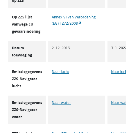
op ZZS
Op ZZS lijst
Annex VI van Verordening
(opent in een nieuw tabblad)
(EG) 1272/2008
vanwege EU
gevaarsindeling
Datum
2-12-2013
3-1-2022
toevoeging
Emissiegegevens
Naar lucht
Naar lucht
ZZS-Navigator
lucht
Emissiegegevens
Naar water
Naar water
ZZS-Navigator
water