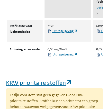
(behoort
berylli
)
Stofklassen voor luchtemissies
Stofklasse voor
MVP 1
MVP 1
(opent in een nieuw ta
Uit regelgeving
Uit r
luchtemissies
Emissiegrenswaarde
0,05 mg/Nm3
0,05 mg
(opent in een nieuw ta
Uit regelgeving
Uit r
(opent in een
KRW prioritaire stoffen
Er zijn voor deze stof geen gegevens voor KRW
prioritaire stoffen. Stoffen kunnen echter tot een groep
behoren waarvoor wel gegevens voor KRW prioritaire