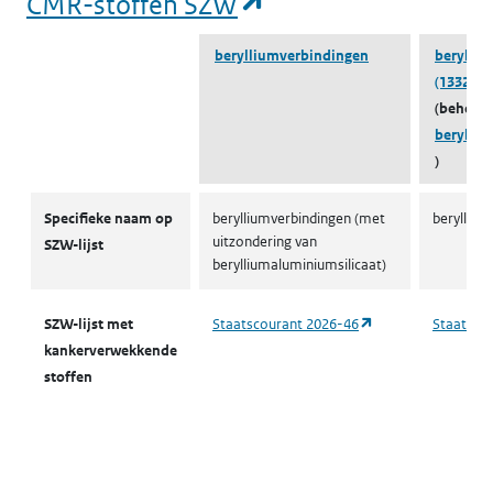
(opent in een nieu
CMR-stoffen SZW
berylliumverbindingen
berylliu
(13327-3
(behoort
berylli
)
CMR-stoffen SZW
Specifieke naam op
berylliumverbindingen (met
beryllium
uitzondering van
SZW-lijst
berylliumaluminiumsilicaat)
(opent in een nieu
SZW-lijst met
Staatscourant 2026-46
Staatsco
kankerverwekkende
stoffen