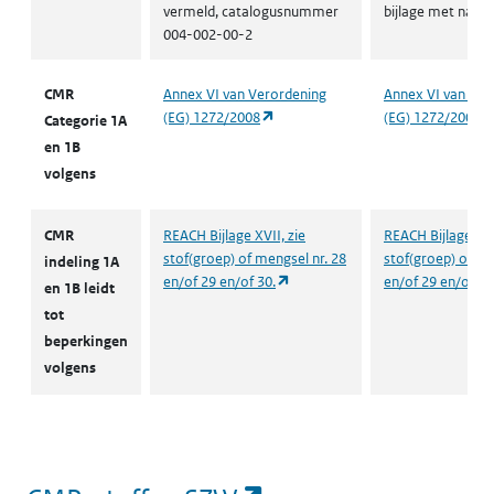
vermeld, catalogusnummer
bijlage met nam
004-002-00-2
CMR
Annex VI van Verordening
Annex VI van Ver
(opent in een nieuw tabblad)
(EG) 1272/2008
(EG) 1272/2008
Categorie 1A
en 1B
volgens
CMR
REACH Bijlage XVII, zie
REACH Bijlage XVI
stof(groep) of mengsel nr. 28
stof(groep) of me
indeling 1A
(opent in een nieuw tabblad)
en/of 29 en/of 30.
en/of 29 en/of 30
en 1B leidt
tot
beperkingen
volgens