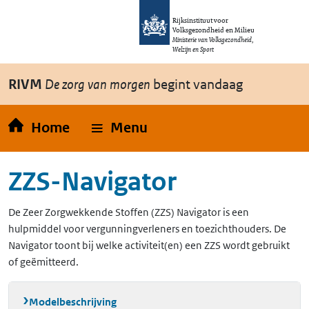
Overslaan en naar de inhoud gaan
Direct naar de hoofdnavigatie
Rijksinstituut voor
Volksgezondheid en Milieu
Ministerie van Volksgezondheid,
Welzijn en Sport
RIVM
De zorg van morgen
begint vandaag
Home
Menu
ZZS-Navigator
De Zeer Zorgwekkende Stoffen (ZZS) Navigator is een
hulpmiddel voor vergunningverleners en toezichthouders. De
Navigator toont bij welke activiteit(en) een ZZS wordt gebruikt
of geëmitteerd.
Modelbeschrijving