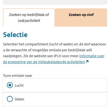
Zoeken op bedrijfstak of
Zoeken op stof
(sub)activiteit
Selectie
Selecteer het compartiment (lucht of water) en de stof waarvoor
u de verwachte of mogelijke emissie per bedrijfstak wilt
raadplegen. Zie de website van IPLO voor meer
informatie over
(opent in ee
de groepering van de milieubelastende activiteiten
Toon emissie naar
Lucht
Water