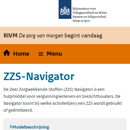
Overslaan en naar de inhoud gaan
Direct naar de hoofdnavigatie
Rijksinstituut voor
Volksgezondheid en Milieu
Ministerie van Volksgezondheid,
Welzijn en Sport
RIVM
De zorg van morgen
begint vandaag
Home
Menu
ZZS-Navigator
De Zeer Zorgwekkende Stoffen (ZZS) Navigator is een
hulpmiddel voor vergunningverleners en toezichthouders. De
Navigator toont bij welke activiteit(en) een ZZS wordt gebruikt
of geëmitteerd.
Modelbeschrijving