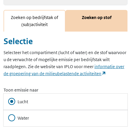
Zoeken op bedrijfstak of
Zoeken op stof
(sub)activiteit
Selectie
Selecteer het compartiment (lucht of water) en de stof waarvoor
u de verwachte of mogelijke emissie per bedrijfstak wilt
raadplegen. Zie de website van IPLO voor meer
informatie over
(opent in ee
de groepering van de milieubelastende activiteiten
Toon emissie naar
Lucht
Water