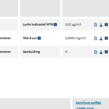
Uit rege
Wet
Lucht Indicatief MTR
0,02 µg/m3
Uit rege
Wet
rknemer
TGG 8 uur
0,0006 mg/m3
Uit rege
Wet
rknemer
Aanduiding
H
ent in een nieuw tabblad)
een nieuw tabblad)
beryllium sulfide
(13598-22-6)