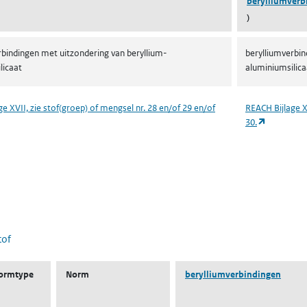
berylliumverb
)
rbindingen met uitzondering van beryllium-
berylliumverbin
licaat
aluminiumsilica
e XVII, zie stof(groep) of mengsel nr. 28 en/of 29 en/of
REACH Bijlage X
 in een nieuw tabblad)
(opent in 
30.
 nieuw tabblad)
tof
ormtype
Norm
berylliumverbindingen