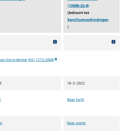
(13598-22-6)
(behoort tot
berylliumverbindingen
)
(opent in een nieuw tabblad)
van Verordening (EG) 1272/2008
3
16-2-2022
t
Naar lucht
er
Naar water