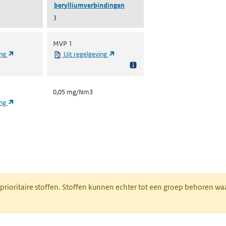
berylliumverbindingen
)
MVP 1
(opent in een nieuw tabblad)
(opent in een nieuw tabblad)
ing
Uit regelgeving
0,05 mg/Nm3
(opent in een nieuw tabblad)
ing
nt in een nieuw tabblad)
 prioritaire stoffen. Stoffen kunnen echter tot een groep behoren w