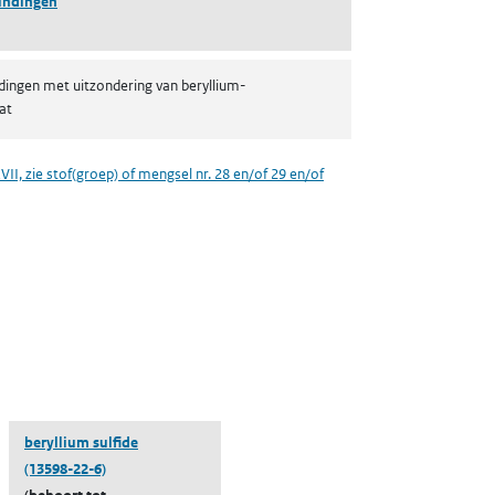
indingen
dingen met uitzondering van beryllium-
at
VII, zie stof(groep) of mengsel nr. 28 en/of 29 en/of
een nieuw tabblad)
beryllium sulfide
(13598-22-6)