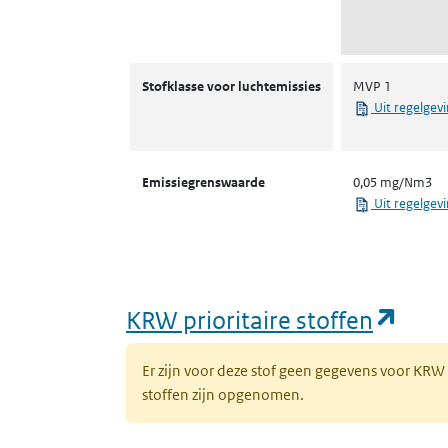
Stofklassen voor luchtemissies
Stofklasse voor luchtemissies
MVP 1
Uit regelgev
Emissiegrenswaarde
0,05 mg/Nm3
Uit regelgev
(ope
KRW prioritaire stoffen
Er zijn voor deze stof geen gegevens voor KRW
stoffen zijn opgenomen.