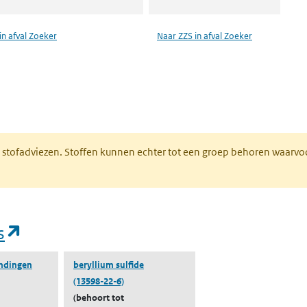
in afval Zoeker
Naar ZZS in afval Zoeker
n een nieuw tabblad)
M stofadviezen. Stoffen kunnen echter tot een groep behoren waarvo
(opent in een nieuw tabblad)
s
indingen
beryllium sulfide
(13598-22-6)
(behoort tot