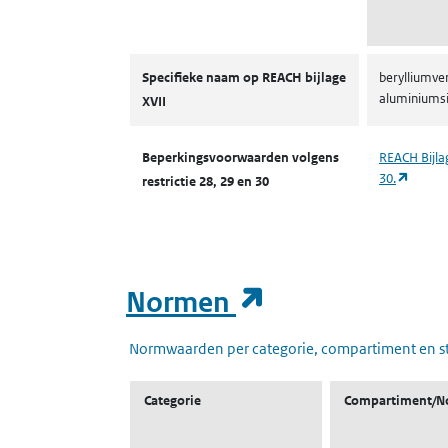
Autorisaties en restricties
Specifieke naam op REACH bijlage
berylliumve
aluminiumsi
XVII
Beperkingsvoorwaarden volgens
REACH Bijlag
(opent
30.
restrictie 28, 29 en 30
(opent in een
Normen
Normwaarden per categorie, compartiment en s
Categorie
Compartiment/N