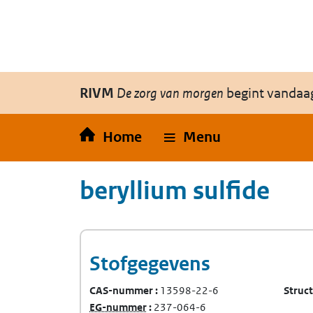
Overslaan en naar de inhoud gaan
Direct naar de hoofdnavigatie
RIVM
De zorg van morgen
begint vandaa
Home
Menu
beryllium sulfide
Stofgegevens
CAS-nummer
13598-22-6
Struc
(Europees Gemeenschap-nummer)
EG-nummer
237-064-6