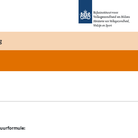
Rijksinstituut voor
Volksgezondheid en Milieu
Ministerie van Volksgezondheid,
Welzijn en Sport
g
tuurformule