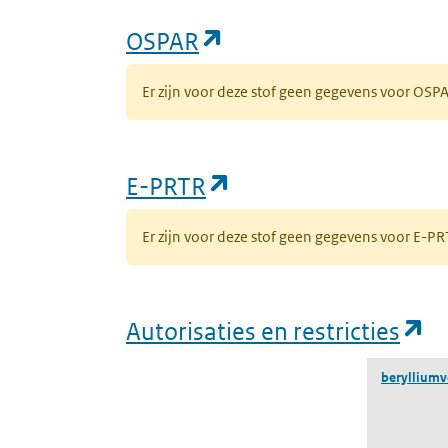
(opent in een nieuw 
OSPAR
Er zijn voor deze stof geen gegevens voor OS
(opent in een nieuw
E-PRTR
Er zijn voor deze stof geen gegevens voor E-
(o
Autorisaties en restricties
berylliumv