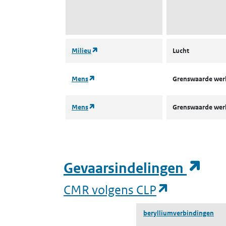
(opent in een nieuw tabblad)
Milieu
Lucht
(opent in een nieuw tabblad)
Mens
Grenswaarde we
(opent in een nieuw tabblad)
Mens
Grenswaarde we
(op
Gevaarsindelingen
(opent in 
CMR volgens CLP
berylliumverbindingen