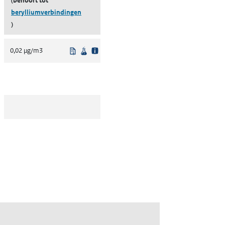
(behoort tot
berylliumverbindingen
)
lgeving
enschappelijke bron
Uit regelgeving
Wetenschappelijke bron
0,02 µg/m3
lgeving
enschappelijke bron
lgeving
enschappelijke bron