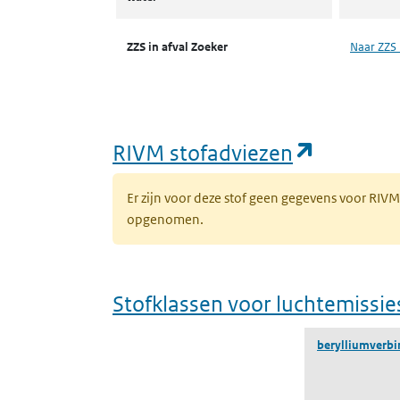
ZZS in afval Zoeker
Naar ZZS 
(opent i
RIVM stofadviezen
Er zijn voor deze stof geen gegevens voor RIV
opgenomen.
Stofklassen voor luchtemissie
berylliumverb