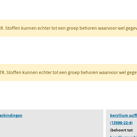
tabblad)
PAR. Stoffen kunnen echter tot een groep behoren waarvoor wel geg
 tabblad)
PRTR. Stoffen kunnen echter tot een groep behoren waarvoor wel ge
pent in een nieuw tabblad)
erbindingen
beryllium sulf
(13598-22-6)
(behoort tot