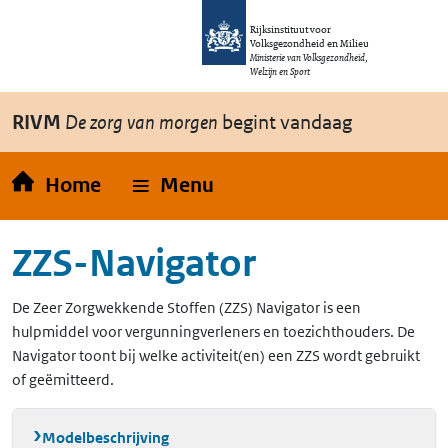
Overslaan en naar de inhoud gaan
Direct naar de hoofdnavigatie
Rijksinstituut voor
Volksgezondheid en Milieu
Ministerie van Volksgezondheid,
Welzijn en Sport
RIVM
De zorg van morgen
begint vandaag
Home
Menu
ZZS-Navigator
De Zeer Zorgwekkende Stoffen (ZZS) Navigator is een
hulpmiddel voor vergunningverleners en toezichthouders. De
Navigator toont bij welke activiteit(en) een ZZS wordt gebruikt
of geëmitteerd.
Modelbeschrijving