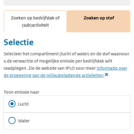
Zoeken op bedrijfstak of
Zoeken op stof
(sub)activiteit
Selectie
Selecteer het compartiment (lucht of water) en de stof waarvoor
u de verwachte of mogelijke emissie per bedrijfstak wilt
raadplegen. Zie de website van IPLO voor meer
informatie over
(opent in ee
de groepering van de milieubelastende activiteiten
Toon emissie naar
Lucht
Water