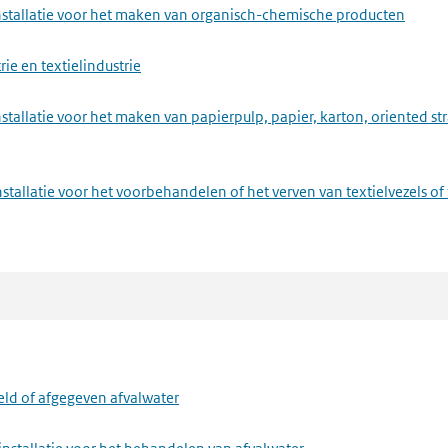
assen van gevaarlijke afvalstoffen
nstallatie voor het maken van organisch-chemische producten
passen van ongevaarlijke afvalstoffen
ie en textielindustrie
stallatie voor het maken van papierpulp, papier, karton, oriented s
stallatie voor het voorbehandelen of het verven van textielvezels of 
metaal
assen van gevaarlijke afvalstoffen
passen van ongevaarlijke afvalstoffen
f, lak, drukinkt, lijm, waspoeder of enzymen
eld of afgegeven afvalwater
delen of cosmetica