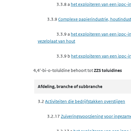
3.3.10 a
het verwijderen of nuttig toep
3.3.8 a
het exploiteren van een ippc-i
3.3.10 b
het verwijderen of nuttig toe
3.3.9
Complexe papierindustrie, houtindustr
3.4
Nutssector en industrie
3.3.9 a
het exploiteren van een ippc-in
vezelplaat van hout
3.4.4
Metaalproductenindustrie
3.3.9 b
het exploiteren van een ippc-in
3.4.4 f
het maken van producten van 
4,4'-bi-o-toluïdine
behoort tot
ZZS toluidines
3.3.10
Afvalbeheer ippc-installaties
3.4.5
Minerale producten industrie
3.3.10 a
het verwijderen of nuttig toep
Afdeling, branche of subbranche
3.4.6
Chemische producten industrie
3.3.10 b
het verwijderen of nuttig toe
3.2
Activiteiten die bedrijfstakken overstijgen
3.4.6 a
het maken van elastomeren, ver
3.4
Nutssector en industrie
3.2.17
Zuiveringsvoorziening voor ingezam
3.4.6 e
het maken van schoonmaakmid
3.4.4
Metaalproductenindustrie