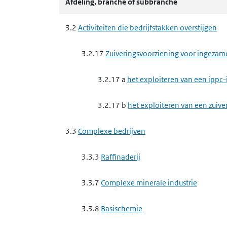
Afdeling, branche of subbranche
3.3.7 b
het exploiteren van een andere
magnesiumoxide
3.2
Activiteiten die bedrijfstakken overstijgen
3.3.8
Basischemie
3.2.17
Zuiveringsvoorziening voor ingezam
3.3.8 a
het exploiteren van een ippc-i
3.2.17 a
het exploiteren van een ippc-
3.3.8 b
het exploiteren van een ippc-
3.2.17 b
het exploiteren van een zuive
3.3.8 d
het exploiteren van een ippc-
3.3
Complexe bedrijven
3.3.9
Complexe papierindustrie, houtindustr
3.3.3
Raffinaderij
3.3.9 b
het exploiteren van een ippc-in
3.3.7
Complexe minerale industrie
3.3.10
Afvalbeheer ippc-installaties
3.3.8
Basischemie