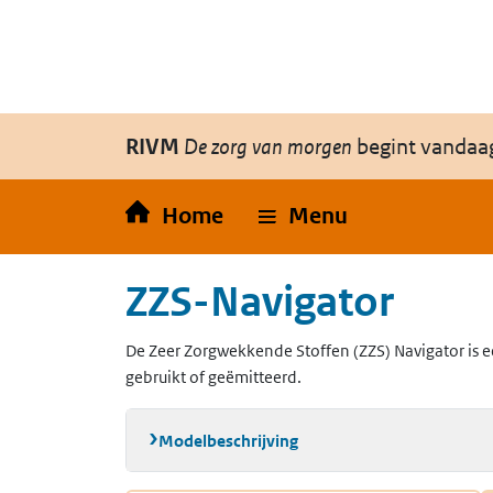
Overslaan en naar de inhoud gaan
Direct naar de hoofdnavigatie
RIVM
De zorg van morgen
begint vandaa
Home
Menu
ZZS-Navigator
De Zeer Zorgwekkende Stoffen (ZZS) Navigator is e
gebruikt of geëmitteerd.
Modelbeschrijving