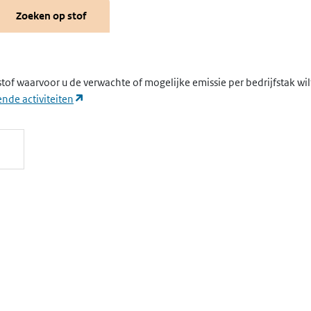
Zoeken op stof
stof waarvoor u de verwachte of mogelijke emissie per bedrijfstak wi
(opent in een nieuw tabblad)
nde activiteiten