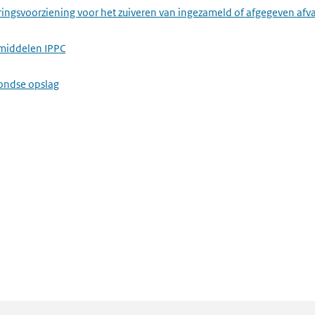
ringsvoorziening voor het zuiveren van ingezameld of afgegeven afv
middelen IPPC
ondse opslag
installatie voor het maken van cement, cementklinkers, ongebluste