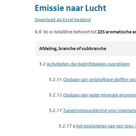
Emissie naar
Lucht
Download als Excel bestand
4,4'-bi-o-toluïdine
behoort tot
ZZS aromatische a
Afdeling, branche of subbranche
3.2
Activiteiten die bedrijfstakken overstijgen
3.2.11
Opslaan van ontplofbare stoffen voor
3.2.12
Opslaan van vaste minerale anorgan
3.2.17
Zuiveringsvoorziening voor ingezam
3.2.17 a
het exploiteren van een ippc-