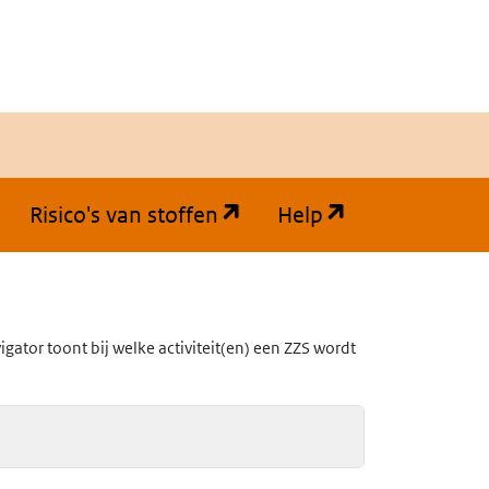
(opent in een nieuw tabb
(opent in een
Risico's van stoffen
Help
ator toont bij welke activiteit(en) een ZZS wordt