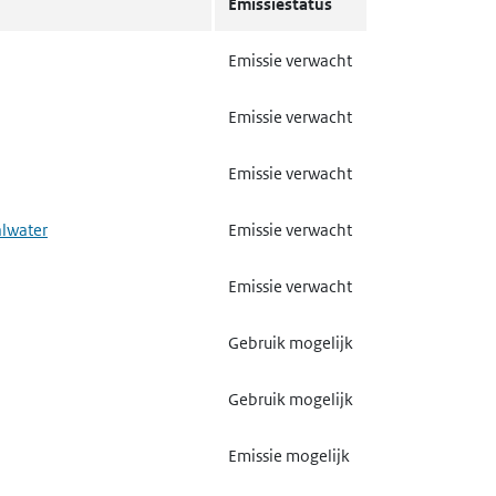
Emissiestatus
nkers, ongebluste kalk en
Emissie mogelijk
Emissie verwacht
Emissie mogelijk
Emissie verwacht
Emissie mogelijk
Emissie verwacht
Emissie mogelijk
alwater
Emissie verwacht
van biociden
Emissie mogelijk
Emissie verwacht
Emissie mogelijk
Gebruik mogelijk
textiel
Emissie mogelijk
Gebruik mogelijk
Emissie verwacht
Emissie mogelijk