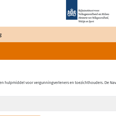
Rijksinstituut voor
Volksgezondheid en Milieu
Ministerie van Volksgezondheid,
Welzijn en Sport
g
en hulpmiddel voor vergunningverleners en toezichthouders. De Navig