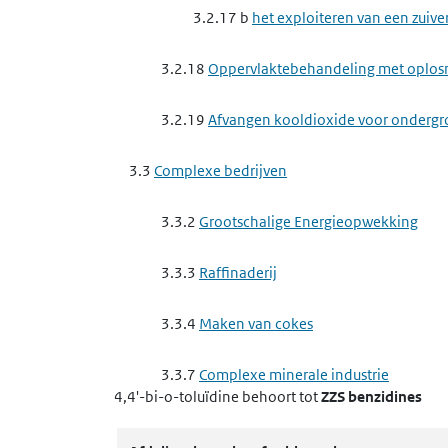
3.2.17 b
het exploiteren van een zuive
3.2.18
Oppervlaktebehandeling met oplos
3.2.19
Afvangen kooldioxide voor ondergr
3.3
Complexe bedrijven
3.3.2
Grootschalige Energieopwekking
3.3.3
Raffinaderij
3.3.4
Maken van cokes
3.3.7
Complexe minerale industrie
4,4'-bi-o-toluïdine
behoort tot
ZZS benzidines
3.3.7 a
het exploiteren van een ippc-