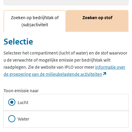
Zoeken op bedrijfstak of
Zoeken op stof
(sub)activiteit
Selectie
Selecteer het compartiment (lucht of water) en de stof waarvoor
u de verwachte of mogelijke emissie per bedrijfstak wilt
raadplegen. Zie de website van IPLO voor meer
informatie over
(opent in ee
de groepering van de milieubelastende activiteiten
Toon emissie naar
Lucht
Water