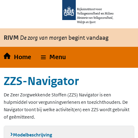
Overslaan en naar de inhoud gaan
Direct naar de hoofdnavigatie
Rijksinstituut voor
Volksgezondheid en Milieu
Ministerie van Volksgezondheid,
Welzijn en Sport
RIVM
De zorg van morgen
begint vandaag
Home
Menu
ZZS-Navigator
De Zeer Zorgwekkende Stoffen (ZZS) Navigator is een
hulpmiddel voor vergunningverleners en toezichthouders. De
Navigator toont bij welke activiteit(en) een ZZS wordt gebruikt
of geëmitteerd.
Modelbeschrijving