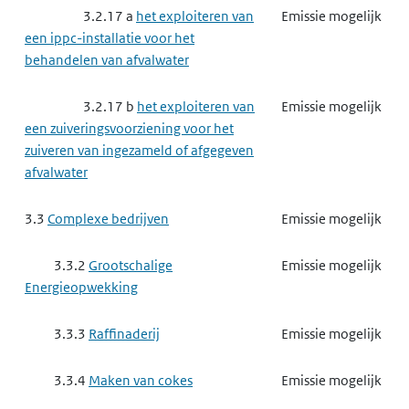
3.2.17 a
het exploiteren van
Emissie mogelijk
een ippc-installatie voor het
3.3.8
Basischemie
Emissie mogelijk
behandelen van afvalwater
3.3.8 a
het exploiteren van
Emissie mogelijk
3.2.17 b
het exploiteren van
Emissie mogelijk
een ippc-installatie voor het maken
een zuiveringsvoorziening voor het
van organisch-chemische producten
zuiveren van ingezameld of afgegeven
afvalwater
3.3.8 b
het exploiteren van
Emissie mogelijk
een ippc-installatie voor het maken
3.3
Complexe bedrijven
Emissie mogelijk
van anorganisch-chemische
producten
3.3.2
Grootschalige
Emissie mogelijk
Energieopwekking
3.3.8 c
het exploiteren van
Emissie mogelijk
een ippc-installatie voor het maken
3.3.3
Raffinaderij
Emissie mogelijk
van fosfaat-, stikstof- of
kaliumhoudende meststoffen
3.3.4
Maken van cokes
Emissie mogelijk
3.3.8 d
het exploiteren van
Emissie mogelijk