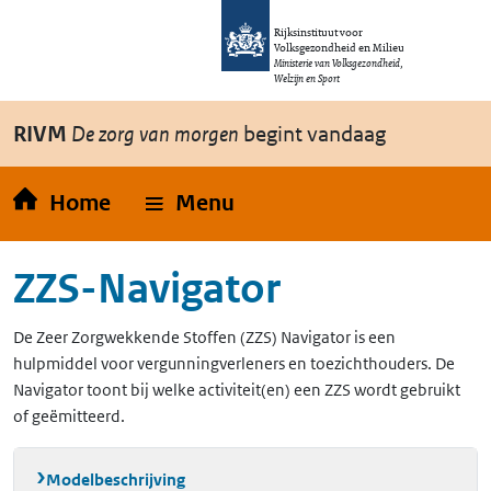
Overslaan en naar de inhoud gaan
Direct naar de hoofdnavigatie
Rijksinstituut voor
Volksgezondheid en Milieu
Ministerie van Volksgezondheid,
Welzijn en Sport
RIVM
De zorg van morgen
begint vandaag
Home
Menu
ZZS-Navigator
De Zeer Zorgwekkende Stoffen (ZZS) Navigator is een
hulpmiddel voor vergunningverleners en toezichthouders. De
Navigator toont bij welke activiteit(en) een ZZS wordt gebruikt
of geëmitteerd.
Modelbeschrijving