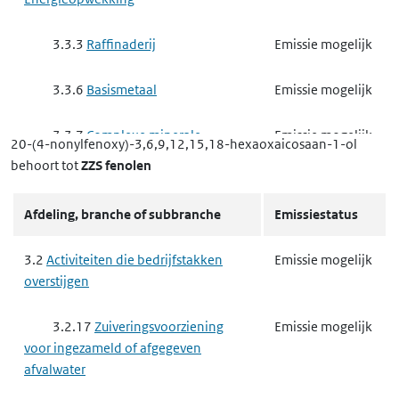
3.3.3
Raffinaderij
Emissie mogelijk
3.3.6
Basismetaal
Emissie mogelijk
3.3.7
Complexe minerale
Emissie mogelijk
20-(4-nonylfenoxy)-3,6,9,12,15,18-hexaoxaicosaan-1-ol
industrie
behoort tot
ZZS fenolen
3.3.7 a
het exploiteren van
Emissie mogelijk
Afdeling, branche of subbranche
Emissiestatus
een ippc-installatie voor het maken
van cement, cementklinkers,
3.2
Activiteiten die bedrijfstakken
Emissie mogelijk
ongebluste kalk en magnesiumoxide
overstijgen
3.3.7 b
het exploiteren van
Emissie mogelijk
3.2.17
Zuiveringsvoorziening
Emissie mogelijk
een andere milieubelastende
voor ingezameld of afgegeven
installatie voor het maken van
afvalwater
cement, cementklinkers, ongebluste
kalk en magnesiumoxide