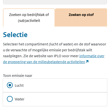
Zoeken op bedrijfstak of
Zoeken op stof
(sub)activiteit
Selectie
Selecteer het compartiment (lucht of water) en de stof waarvoor
u de verwachte of mogelijke emissie per bedrijfstak wilt
raadplegen. Zie de website van IPLO voor meer
informatie over
(opent in ee
de groepering van de milieubelastende activiteiten
Toon emissie naar
Lucht
Water