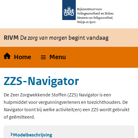
Overslaan en naar de inhoud gaan
Direct naar de hoofdnavigatie
Rijksinstituut voor
Volksgezondheid en Milieu
Ministerie van Volksgezondheid,
Welzijn en Sport
RIVM
De zorg van morgen
begint vandaag
Home
Menu
ZZS-Navigator
De Zeer Zorgwekkende Stoffen (ZZS) Navigator is een
hulpmiddel voor vergunningverleners en toezichthouders. De
Navigator toont bij welke activiteit(en) een ZZS wordt gebruikt
of geëmitteerd.
Modelbeschrijving