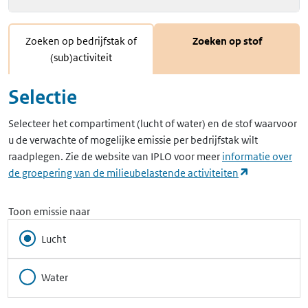
Zoeken op bedrijfstak of
Zoeken op stof
(sub)activiteit
Selectie
Selecteer het compartiment (lucht of water) en de stof waarvoor
u de verwachte of mogelijke emissie per bedrijfstak wilt
raadplegen. Zie de website van IPLO voor meer
informatie over
(opent in ee
de groepering van de milieubelastende activiteiten
Toon emissie naar
Lucht
Water