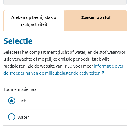
Zoeken op bedrijfstak of
Zoeken op stof
(sub)activiteit
Selectie
Selecteer het compartiment (lucht of water) en de stof waarvoor
u de verwachte of mogelijke emissie per bedrijfstak wilt
raadplegen. Zie de website van IPLO voor meer
informatie over
(opent in ee
de groepering van de milieubelastende activiteiten
Toon emissie naar
Lucht
Water