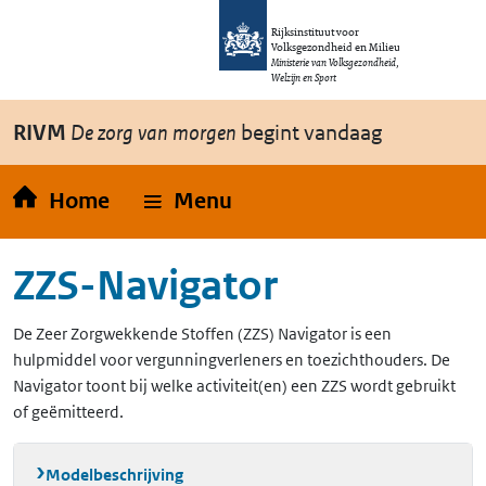
Overslaan en naar de inhoud gaan
Direct naar de hoofdnavigatie
Rijksinstituut voor
Volksgezondheid en Milieu
Ministerie van Volksgezondheid,
Welzijn en Sport
RIVM
De zorg van morgen
begint vandaag
Home
Menu
ZZS-Navigator
De Zeer Zorgwekkende Stoffen (ZZS) Navigator is een
hulpmiddel voor vergunningverleners en toezichthouders. De
Navigator toont bij welke activiteit(en) een ZZS wordt gebruikt
of geëmitteerd.
Modelbeschrijving